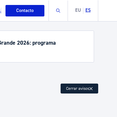
Buscar
EU
ES
Contacto
rande 2026: programa
mo
Cerrar avisos
esiduos y medioambiente