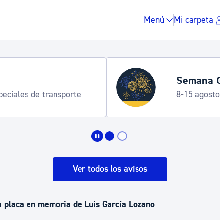
Menú
Mi carpeta
Semana G
speciales de transporte
8-15 agosto
Impuestos y multas
Vivienda y urbanis
Ver todos los avisos
Espacio público, r
a placa en memoria de Luis García Lozano