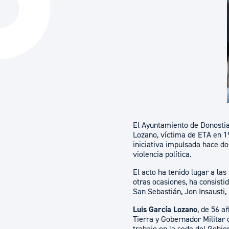
La ciudad
Actualid
La ciudad ahora
Noticias
Descubre la ciudad
Avisos
La ciudad futura
Agenda cul
El Ayuntamiento de Donostia
Lozano, víctima de ETA en 19
iniciativa impulsada hace dos
violencia política.
El acto ha tenido lugar a las
otras ocasiones, ha consisti
San Sebastián, Jon Insausti,
Luis García Lozano
, de 56 a
Tierra y Gobernador Militar