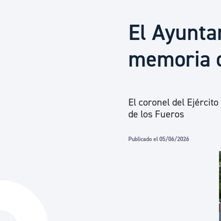
Seguridad ciudadana y emergencias
El Ayunta
Salud Pública, animales y consumo
memoria d
Infancia y juventud
El coronel del Ejércit
de los Fueros
Participación ciudadana y asociacionismo
Publicado el 05/06/2026
Deporte