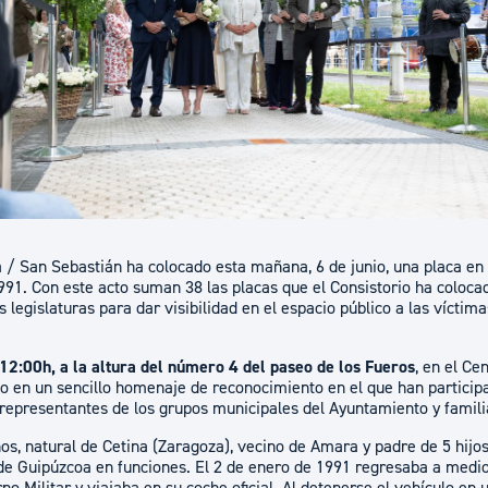
ad
Administración municipal
Tablón de anuncios oficiales
Calendario fiscal
tural
Portal de transparencia
 / San Sebastián ha colocado esta mañana, 6 de junio, una placa e
91. Con este acto suman 38 las placas que el Consistorio ha colocad
 legislaturas para dar visibilidad en el espacio público a las víctima
12:00h, a la altura del número 4 del paseo de los Fueros
, en el Ce
do en un sencillo homenaje de reconocimiento en el que han particip
 representantes de los grupos municipales del Ayuntamiento y famili
ños, natural de Cetina (Zaragoza), vecino de Amara y padre de 5 hijos
 de Guipúzcoa en funciones. El 2 de enero de 1991 regresaba a medi