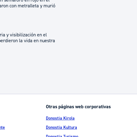
 un semáforo en rojo en el
aron con metralleta y murió
a y visibilización en el
perdieron la vida en nuestra
Otras páginas web corporativas
Donostia Kirola
nte
Donostia Kultura
Donostia Turismo