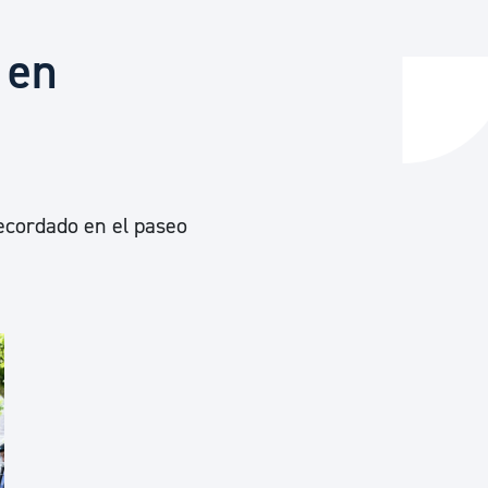
 en
y empleo
manos y convivencia
recordado en el paseo