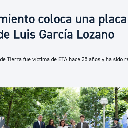
Euskera
miento coloca una placa
Desarrollo económico 
e Luis García Lozano
Igualdad, Derechos Hu
o de Tierra fue víctima de ETA hace 35 años y ha sido 
Cultura
Turismo