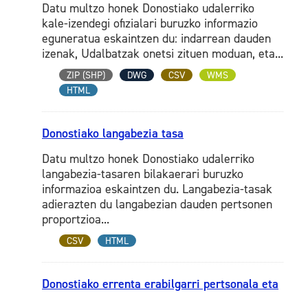
Datu multzo honek Donostiako udalerriko
kale-izendegi ofizialari buruzko informazio
eguneratua eskaintzen du: indarrean dauden
izenak, Udalbatzak onetsi zituen moduan, eta...
ZIP (SHP)
DWG
CSV
WMS
HTML
Donostiako langabezia tasa
Datu multzo honek Donostiako udalerriko
langabezia-tasaren bilakaerari buruzko
informazioa eskaintzen du. Langabezia-tasak
adierazten du langabezian dauden pertsonen
proportzioa...
CSV
HTML
Donostiako errenta erabilgarri pertsonala eta