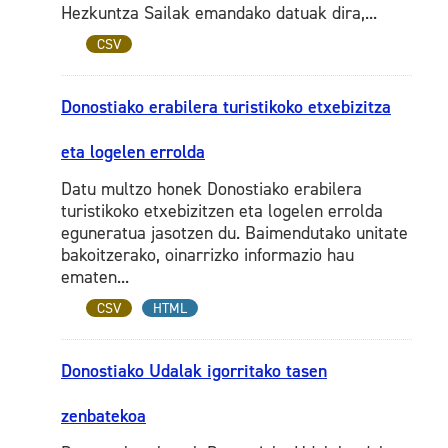
Hezkuntza Sailak emandako datuak dira,...
CSV
Donostiako erabilera turistikoko etxebizitza
eta logelen errolda
Datu multzo honek Donostiako erabilera
turistikoko etxebizitzen eta logelen errolda
eguneratua jasotzen du. Baimendutako unitate
bakoitzerako, oinarrizko informazio hau
ematen...
CSV
HTML
Donostiako Udalak igorritako tasen
zenbatekoa