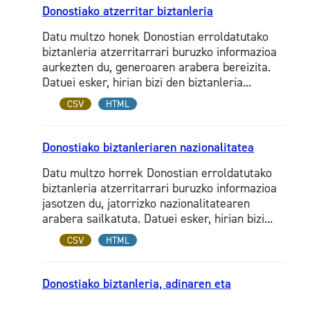
Donostiako atzerritar biztanleria
Datu multzo honek Donostian erroldatutako
biztanleria atzerritarrari buruzko informazioa
aurkezten du, generoaren arabera bereizita.
Datuei esker, hirian bizi den biztanleria...
CSV
HTML
Donostiako biztanleriaren nazionalitatea
Datu multzo horrek Donostian erroldatutako
biztanleria atzerritarrari buruzko informazioa
jasotzen du, jatorrizko nazionalitatearen
arabera sailkatuta. Datuei esker, hirian bizi...
CSV
HTML
Donostiako biztanleria, adinaren eta