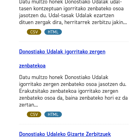
Datu multzo honek Donostiako Udalak udal-
tasen kontzeptuan igorritako zenbateko osoa
jasotzen du. Udal-tasak Udalak ezartzen
dituen zergak dira, herritarrek zerbitzu jakin...
CSV
HTML
Donostiako Udalak igorritako zergen
zenbatekoa
Datu multzo honek Donostiako Udalak
igorritako zergen zenbateko osoa jasotzen du.
Erakutsitako zenbatekoa igorritako zergen
zenbateko osoa da, baina zenbateko hori ez da
zertan...
CSV
HTML
Donostiako Udaleko Gizarte Zerbitzuek