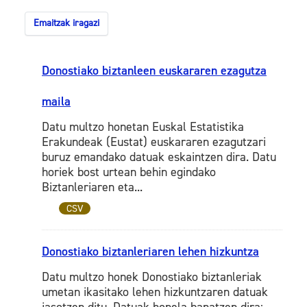
Emaitzak iragazi
Donostiako biztanleen euskararen ezagutza
maila
Datu multzo honetan Euskal Estatistika
Erakundeak (Eustat) euskararen ezagutzari
buruz emandako datuak eskaintzen dira. Datu
horiek bost urtean behin egindako
Biztanleriaren eta...
CSV
Donostiako biztanleriaren lehen hizkuntza
Datu multzo honek Donostiako biztanleriak
umetan ikasitako lehen hizkuntzaren datuak