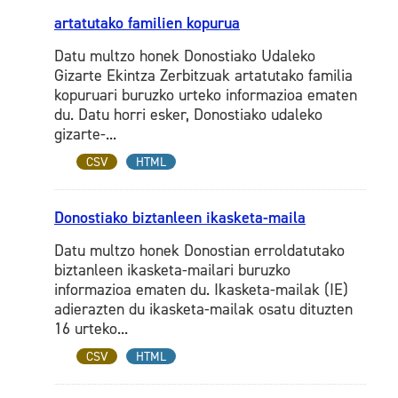
artatutako familien kopurua
Datu multzo honek Donostiako Udaleko
Gizarte Ekintza Zerbitzuak artatutako familia
kopuruari buruzko urteko informazioa ematen
du. Datu horri esker, Donostiako udaleko
gizarte-...
CSV
HTML
Donostiako biztanleen ikasketa-maila
Datu multzo honek Donostian erroldatutako
biztanleen ikasketa-mailari buruzko
informazioa ematen du. Ikasketa-mailak (IE)
adierazten du ikasketa-mailak osatu dituzten
16 urteko...
CSV
HTML