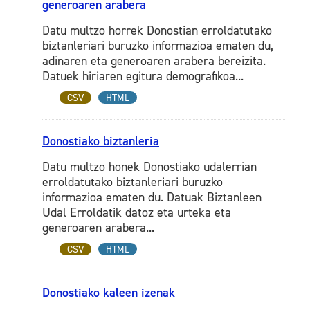
generoaren arabera
Datu multzo horrek Donostian erroldatutako
biztanleriari buruzko informazioa ematen du,
adinaren eta generoaren arabera bereizita.
Datuek hiriaren egitura demografikoa...
CSV
HTML
Donostiako biztanleria
Datu multzo honek Donostiako udalerrian
erroldatutako biztanleriari buruzko
informazioa ematen du. Datuak Biztanleen
Udal Erroldatik datoz eta urteka eta
generoaren arabera...
CSV
HTML
Donostiako kaleen izenak