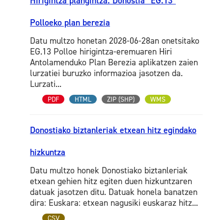
Hirigintza plangintza. Donostia “EG.13”
Polloeko plan berezia
Datu multzo honetan 2028-06-28an onetsitako
EG.13 Polloe hirigintza-eremuaren Hiri
Antolamenduko Plan Berezia aplikatzen zaien
lurzatiei buruzko informazioa jasotzen da.
Lurzati...
PDF
HTML
ZIP (SHP)
WMS
Donostiako biztanleriak etxean hitz egindako
hizkuntza
Datu multzo honek Donostiako biztanleriak
etxean gehien hitz egiten duen hizkuntzaren
datuak jasotzen ditu. Datuak honela banatzen
dira: Euskara: etxean nagusiki euskaraz hitz...
CSV