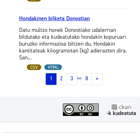
Hondakinen bilketa Donostian
Datu multzo honek Donostiako udalerrian
bildutako eta kudeatutako hondakin kopuruari
buruzko informazioa biltzen du. Hondakin
kantitateak kilogramotan (kg) adierazten dira.
San...
CSV
HTML
...
1
2
3
8
»
-k kudeatuta