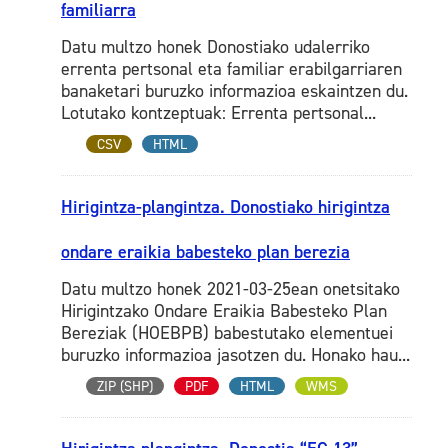
familiarra
Datu multzo honek Donostiako udalerriko
errenta pertsonal eta familiar erabilgarriaren
banaketari buruzko informazioa eskaintzen du.
Lotutako kontzeptuak: Errenta pertsonal...
CSV
HTML
Hirigintza-plangintza. Donostiako hirigintza
ondare eraikia babesteko plan berezia
Datu multzo honek 2021-03-25ean onetsitako
Hirigintzako Ondare Eraikia Babesteko Plan
Bereziak (HOEBPB) babestutako elementuei
buruzko informazioa jasotzen du. Honako hau...
ZIP (SHP)
PDF
HTML
WMS