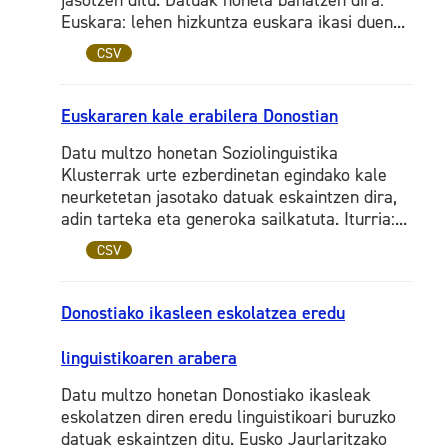
jasotzen ditu. Datuak honela banatzen dira:
Euskara: lehen hizkuntza euskara ikasi duen...
CSV
Euskararen kale erabilera Donostian
Datu multzo honetan Soziolinguistika
Klusterrak urte ezberdinetan egindako kale
neurketetan jasotako datuak eskaintzen dira,
adin tarteka eta generoka sailkatuta. Iturria:...
CSV
Donostiako ikasleen eskolatzea eredu
linguistikoaren arabera
Datu multzo honetan Donostiako ikasleak
eskolatzen diren eredu linguistikoari buruzko
datuak eskaintzen ditu. Eusko Jaurlaritzako