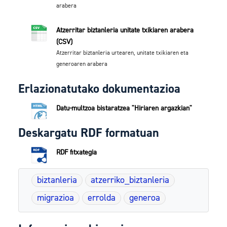
arabera
Atzerritar biztanleria unitate txikiaren arabera
(CSV)
Atzerritar biztanleria urtearen, unitate txikiaren eta
generoaren arabera
Erlazionatutako dokumentazioa
Datu-multzoa bistaratzea "Hiriaren argazkian"
Deskargatu RDF formatuan
RDF fitxategia
biztanleria
atzerriko_biztanleria
migrazioa
errolda
generoa