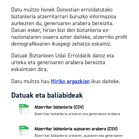
Datu multzo honek Donostian erroldatutako
biztanleria atzerritarrari buruzko informazioa
aurkezten du, generoaren arabera bereizita.
Datuei esker, hirian bizi den biztanleria ez-
nazionalaren osaera azter daiteke, atzerriko profil
demografikoaren ikuspegi zehatza eskainiz.
Datuak Biztanleen Udal Erroldatik datoz eta
urteka eta generoaren arabera bereizita
eskaintzen dira.
Datu multzo hau
Hiriko argazkian
ikus daiteke.
Datuak eta baliabideak
Atzerritar biztanleria (CSV)
Atzerritar biztanleria urtearen eta generoaren arabera
Atzerritar biztanleria auzoaren arabera (CSV)
Atzerritar biztanleria urtearen, auzoaren eta generoaren