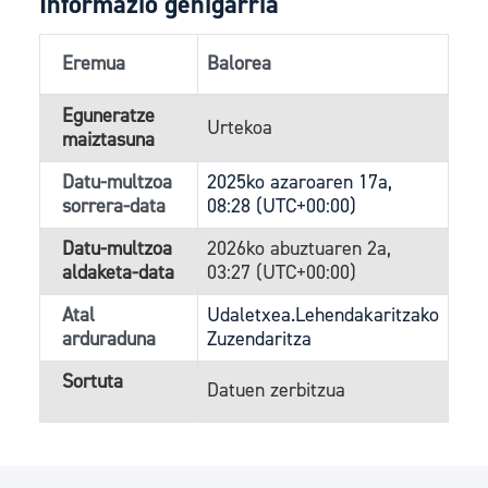
Informazio gehigarria
Eremua
Balorea
Eguneratze
Urtekoa
maiztasuna
Datu-multzoa
2025ko azaroaren 17a,
sorrera-data
08:28 (UTC+00:00)
Datu-multzoa
2026ko abuztuaren 2a,
aldaketa-data
03:27 (UTC+00:00)
Atal
Udaletxea.Lehendakaritzako
arduraduna
Zuzendaritza
Sortuta
Datuen zerbitzua