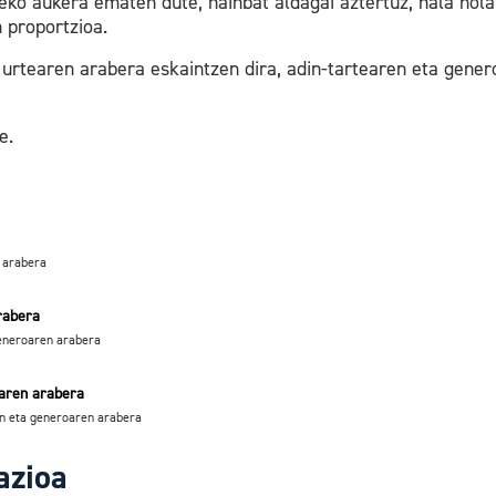
eko aukera ematen dute, hainbat aldagai aztertuz, hala nol
 proportzioa.
 urtearen arabera eskaintzen dira, adin-tartearen eta gener
e.
n arabera
rabera
generoaren arabera
iaren arabera
ren eta generoaren arabera
azioa