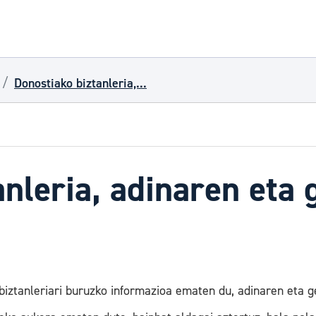
Donostiako biztanleria,...
anleria, adinaren eta
iztanleriari buruzko informazioa ematen du, adinaren eta g