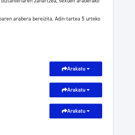
a biztanleriaren zahartzea, sexuen araberako
oaren arabera bereizita. Adin-tartea 5 urteko
Arakatu
Arakatu
Arakatu