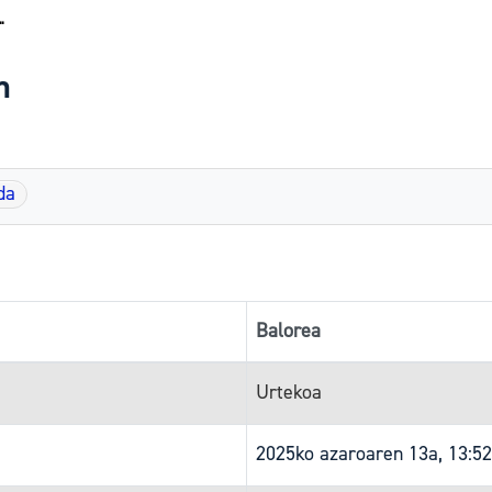
"
n
da
Balorea
Urtekoa
2025ko azaroaren 13a, 13:5