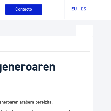
EU
ES
Contacto
 generoaren
eneroaren arabera bereizita.