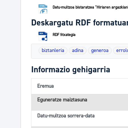
Datu-multzoa bistaratzea "Hiriaren argazkian
Deskargatu RDF formatua
RDF fitxategia
biztanleria
adina
generoa
errol
Informazio gehigarria
Eremua
Eguneratze maiztasuna
Datu-multzoa sorrera-data