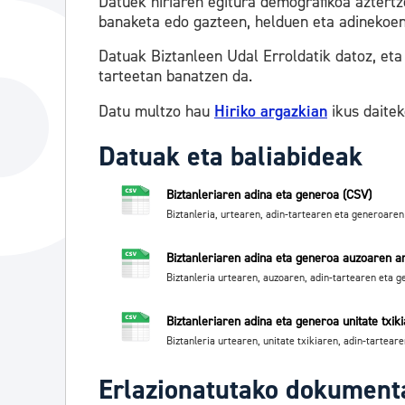
Datuek hiriaren egitura demografikoa aztertz
banaketa edo gazteen, helduen eta adinekoen
Datuak Biztanleen Udal Erroldatik datoz, eta
tarteetan banatzen da.
Datu multzo hau
Hiriko argazkian
ikus daitek
Datuak eta baliabideak
Biztanleriaren adina eta generoa (CSV)
Biztanleria, urtearen, adin-tartearen eta generoare
Biztanleriaren adina eta generoa auzoaren a
Biztanleria urtearen, auzoaren, adin-tartearen eta 
Biztanleriaren adina eta generoa unitate txik
Biztanleria urtearen, unitate txikiaren, adin-tartea
Erlazionatutako dokument