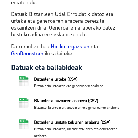
ematen du.
Datuak Biztanleen Udal Erroldatik datoz eta
urteka eta generoaren arabera bereizita
eskaintzen dira. Generoaren araberako batez
besteko adina ere eskaintzen da.
Datu-multzo hau
Hiriko argazkian
eta
GeoDonostian
ikus daiteke
Datuak eta baliabideak
Biztanleria urteka (CSV)
Biztanleria urtearen eta generoaren arabera
Biztanleria auzoaren arabera (CSV)
Biztanleria urtearen, auzoaren eta generoaren arabera
Biztanleria unitate txikiaren arabera (CSV)
Biztanleria urtearen, unitate txikiaren eta generoaren
arabera