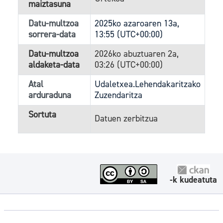
maiztasuna
Datu-multzoa
2025ko azaroaren 13a,
sorrera-data
13:55 (UTC+00:00)
Datu-multzoa
2026ko abuztuaren 2a,
aldaketa-data
03:26 (UTC+00:00)
Atal
Udaletxea.Lehendakaritzako
arduraduna
Zuzendaritza
Sortuta
Datuen zerbitzua
-k kudeatuta