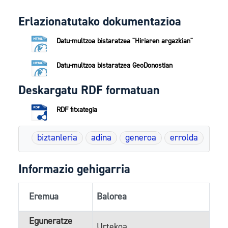
Erlazionatutako dokumentazioa
Datu-multzoa bistaratzea "Hiriaren argazkian"
Datu-multzoa bistaratzea GeoDonostian
Deskargatu RDF formatuan
RDF fitxategia
biztanleria
adina
generoa
errolda
Informazio gehigarria
Eremua
Balorea
Eguneratze
Urtekoa