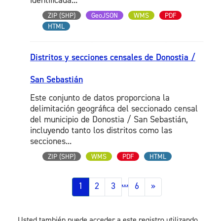
identificada...
ZIP (SHP)
GeoJSON
WMS
PDF
HTML
Distritos y secciones censales de Donostia /
San Sebastián
Este conjunto de datos proporciona la
delimitación geográfica del seccionado censal
del municipio de Donostia / San Sebastián,
incluyendo tanto los distritos como las
secciones...
ZIP (SHP)
WMS
PDF
HTML
...
1
2
3
6
»
Usted también puede acceder a este registro utilizando