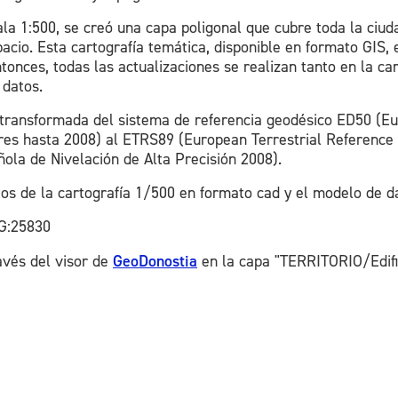
ala 1:500, se creó una capa poligonal que cubre toda la ciu
pacio. Esta cartografía temática, disponible en formato GIS,
onces, todas las actualizaciones se realizan tanto en la ca
 datos.
ue transformada del sistema de referencia geodésico ED50 (E
ares hasta 2008) al ETRS89 (European Terrestrial Reference
la de Nivelación de Alta Precisión 2008).
os de la cartografía 1/500 en formato cad y el modelo de da
G:25830
avés del visor de
GeoDonostia
en la capa "TERRITORIO/Edifi