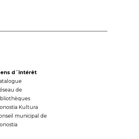
iens d´intérêt
atalogue
éseau de
ibliothèques
onostia Kultura
onseil municipal de
onostia