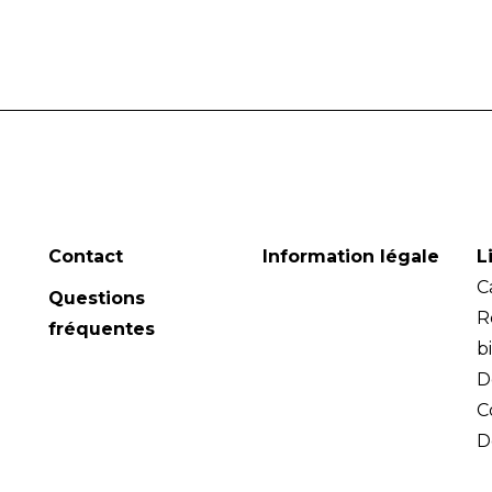
Contact
Information légale
L
C
Questions
R
fréquentes
b
D
C
D