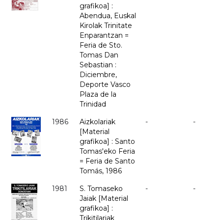
grafikoa] :
Abendua, Euskal
Kirolak Trinitate
Enparantzan =
Feria de Sto.
Tomas Dan
Sebastian :
Diciembre,
Deporte Vasco
Plaza de la
Trinidad
1986
Aizkolariak
-
-
[Material
grafikoa] : Santo
Tomas'eko Feria
= Feria de Santo
Tomás, 1986
1981
S. Tomaseko
-
-
Jaiak [Material
grafikoa] :
Trikitilariak