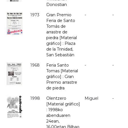
Donostian
1973
Gran Premio
-
-
Feria de Santo
Tomás de
arrastre de
piedra [Material
gráfico] : Plaza
de la Trinidad,
San Sebastián
1968
Feria Santo
-
-
Tomas [Material
gráfico] : Gran
Premio arrastre
de piedra
1998
Olentzero
Miguel
-
[Material gráfico]
: 1998ko
abenduaren
24ean,
16.00etan Bilbao