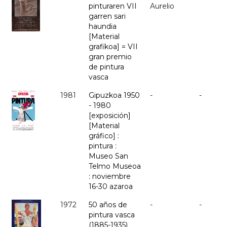
pinturaren VII
Aurelio
garren sari
haundia
[Material
grafikoa] = VII
gran premio
de pintura
vasca
1981
Gipuzkoa 1950
-
-
- 1980
[exposición]
[Material
gráfico] :
pintura :
Museo San
Telmo Museoa
: noviembre
16-30 azaroa
1972
50 años de
-
-
pintura vasca
(1885-1935)