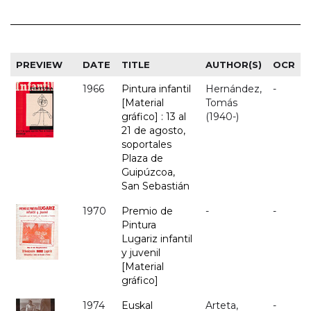
PREVIEW
DATE
TITLE
AUTHOR(S)
OCR
1966
Pintura infantil
Hernández,
-
[Material
Tomás
gráfico] : 13 al
(1940-)
21 de agosto,
soportales
Plaza de
Guipúzcoa,
San Sebastián
1970
Premio de
-
-
Pintura
Lugariz infantil
y juvenil
[Material
gráfico]
1974
Euskal
Arteta,
-