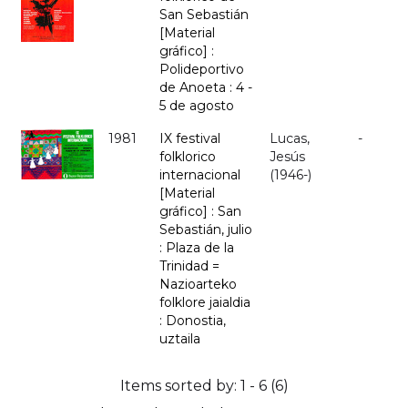
San Sebastián
[Material
gráfico] :
Polideportivo
de Anoeta : 4 -
5 de agosto
1981
IX festival
Lucas,
-
folklorico
Jesús
internacional
(1946-)
[Material
gráfico] : San
Sebastián, julio
: Plaza de la
Trinidad =
Nazioarteko
folklore jaialdia
: Donostia,
uztaila
Items sorted by: 1 - 6 (6)