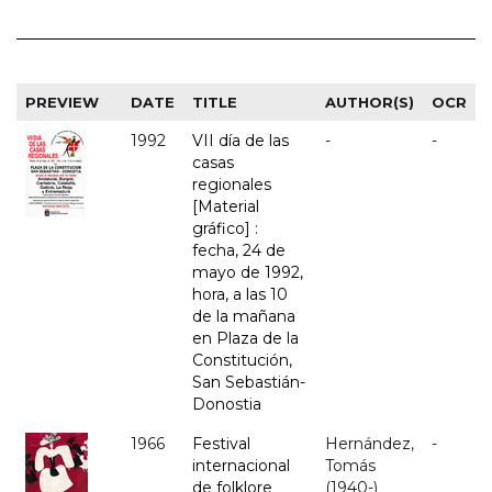
PREVIEW
DATE
TITLE
AUTHOR(S)
OCR
1992
VII día de las
-
-
casas
regionales
[Material
gráfico] :
fecha, 24 de
mayo de 1992,
hora, a las 10
de la mañana
en Plaza de la
Constitución,
San Sebastián-
Donostia
1966
Festival
Hernández,
-
internacional
Tomás
de folklore
(1940-)