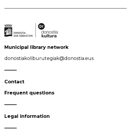
Municipal library network
donostiakoliburutegiak@donostia.eus
Contact
Frequent questions
Legal information