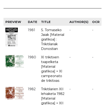
PREVIEW
DATE
TITLE
AUTHOR(S)
OCR
1981
S. Tomaseko
-
-
Jaiak [Material
grafikoa] :
Trikitilariak
Donostian
1980
XI trikitixen
-
-
txapelketa
[Material
grafikoa] = XI
campeonato
de trikitixas
1982
Trikitilarien XII
-
-
lehiaketa 1982
[Material
grafikoa] = XII