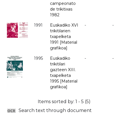
campeonato
de trikitixas
1982
1991
Euskadiko XVI
-
-
trikitilarien
txapelketa
1991 [Material
grafikoa]
1995
Euskadiko
-
-
trikitilari
gazteen XIII.
txapelketa
1995 [Material
grafikoa]
Items sorted by: 1 - 5 (5)
Search text through document