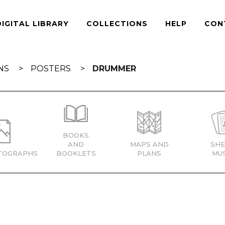
DIGITAL LIBRARY
COLLECTIONS
HELP
CON
NS
POSTERS
DRUMMER
BOOKS
AND
MAPS AND
SHE
TOGRAPHS
BOOKLETS
PLANS
MUS