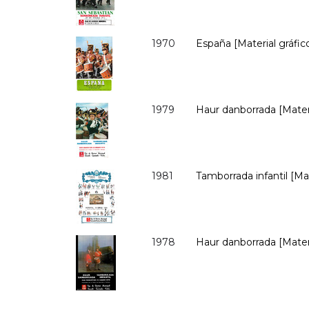
1970
España [Material gráfico
1979
Haur danborrada [Materi
1981
Tamborrada infantil [Ma
1978
Haur danborrada [Materi