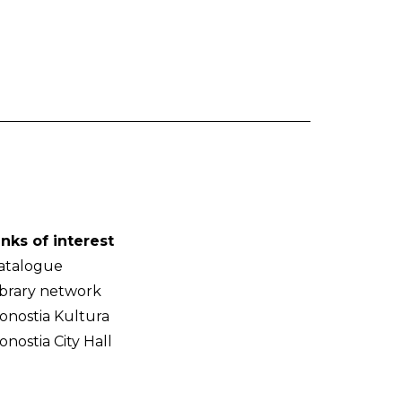
inks of interest
atalogue
ibrary network
onostia Kultura
onostia City Hall