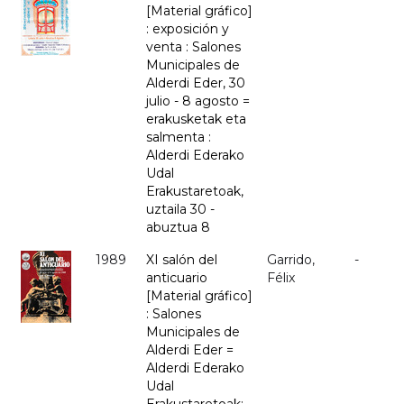
[Material gráfico]
: exposición y
venta : Salones
Municipales de
Alderdi Eder, 30
julio - 8 agosto =
erakusketak eta
salmenta :
Alderdi Ederako
Udal
Erakustaretoak,
uztaila 30 -
abuztua 8
1989
XI salón del
Garrido,
-
anticuario
Félix
[Material gráfico]
: Salones
Municipales de
Alderdi Eder =
Alderdi Ederako
Udal