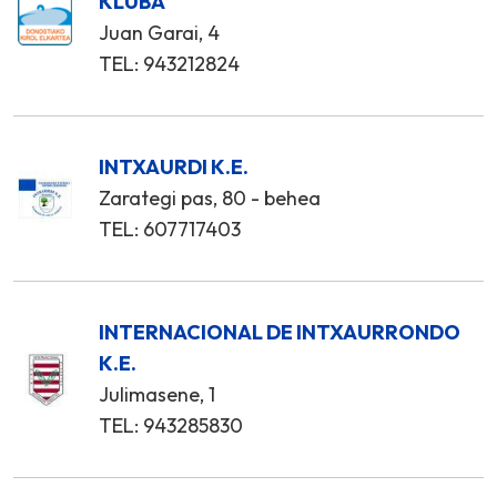
KLUBA
Juan Garai, 4
TEL: 943212824
INTXAURDI K.E.
Zarategi pas, 80 - behea
TEL: 607717403
INTERNACIONAL DE INTXAURRONDO
K.E.
Julimasene, 1
TEL: 943285830