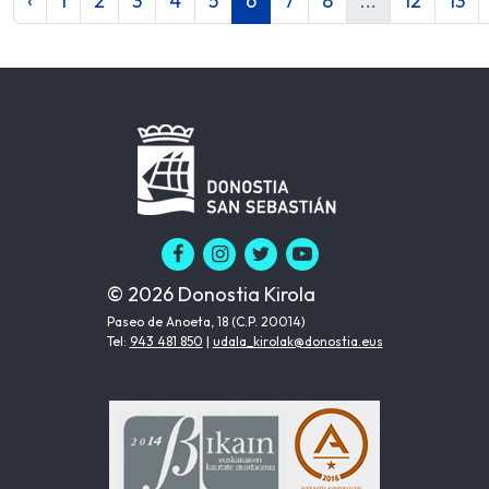
‹
1
2
3
4
5
6
7
8
...
12
13
© 2026 Donostia Kirola
Paseo de Anoeta, 18 (C.P. 20014)
Tel:
943 481 850
|
udala_kirolak@donostia.eus