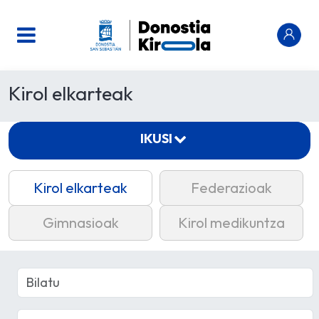
Kirol elkarteak
IKUSI
Kirol elkarteak
Federazioak
Gimnasioak
Kirol medikuntza