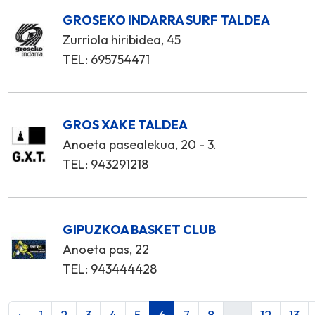
GROSEKO INDARRA SURF TALDEA
Zurriola hiribidea, 45
TEL: 695754471
GROS XAKE TALDEA
Anoeta pasealekua, 20 - 3.
TEL: 943291218
GIPUZKOA BASKET CLUB
Anoeta pas, 22
TEL: 943444428