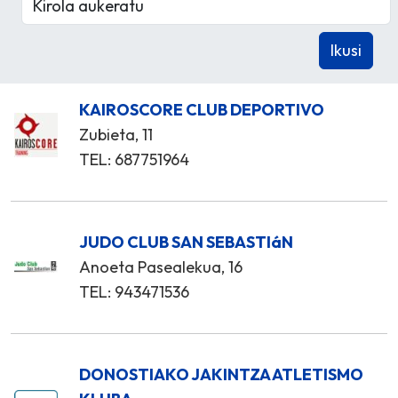
KAIROSCORE CLUB DEPORTIVO
Zubieta, 11
TEL: 687751964
JUDO CLUB SAN SEBASTIáN
Anoeta Pasealekua, 16
TEL: 943471536
DONOSTIAKO JAKINTZA ATLETISMO