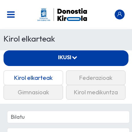
Kirol elkarteak
IKUSI
Kirol elkarteak
Federazioak
Gimnasioak
Kirol medikuntza