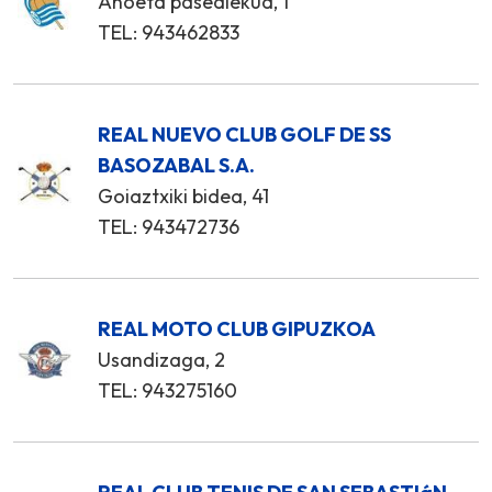
Anoeta pasealekua, 1
TEL: 943462833
REAL NUEVO CLUB GOLF DE SS
BASOZABAL S.A.
Goiaztxiki bidea, 41
TEL: 943472736
REAL MOTO CLUB GIPUZKOA
Usandizaga, 2
TEL: 943275160