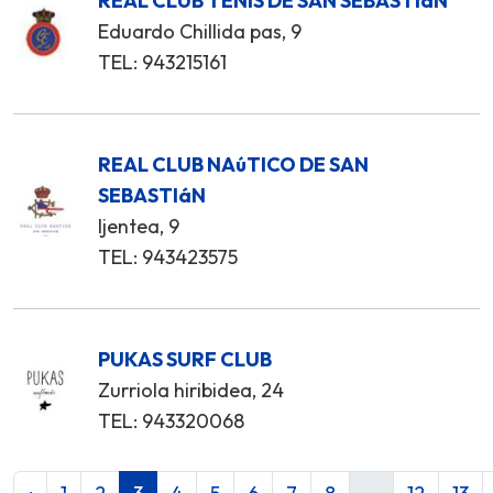
REAL CLUB TENIS DE SAN SEBASTIáN
Eduardo Chillida pas, 9
TEL: 943215161
REAL CLUB NAúTICO DE SAN
SEBASTIáN
Ijentea, 9
TEL: 943423575
PUKAS SURF CLUB
Zurriola hiribidea, 24
TEL: 943320068