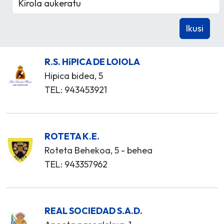
R.S. HíPICA DE LOIOLA
Hipica bidea, 5
TEL: 943453921
ROTETA K.E.
Roteta Behekoa, 5 - behea
TEL: 943357962
REAL SOCIEDAD S.A.D.