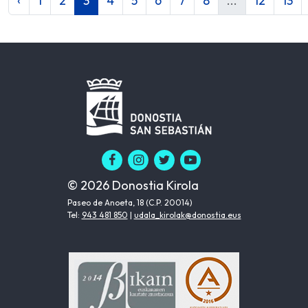
‹
1
2
3
4
5
6
7
8
...
12
13
© 2026 Donostia Kirola
Paseo de Anoeta, 18 (C.P. 20014)
Tel:
943 481 850
|
udala_kirolak@donostia.eus