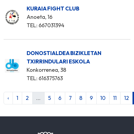
KURAIA FIGHT CLUB
Anoeta, 16
TEL: 667031394
DONOSTIALDEA BIZIKLETAN
TXIRRINDULARI ESKOLA
Konkorrenea, 38
TEL: 616375763
‹
1
2
...
5
6
7
8
9
10
11
12