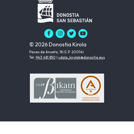
© 2026 Donostia Kirola
Paseo de Anoeta, 18 (C.P. 20014)
Tel:
943 481 850
|
udala_kirolak@donostia.eus