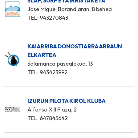
SLAP, SURF ETA IRRISTAKETA
Jose Miguel Barandiaran, 8 behea
TEL: 943270843
KAIARRIBA DONOSTIARRA ARRAUN
ELKARTEA
Salamanca pasealekua, 13
TEL: 943423992
IZURUN PILOTA KIROL KLUBA
Alfonso XIII Plaza, 2
TEL: 647845642