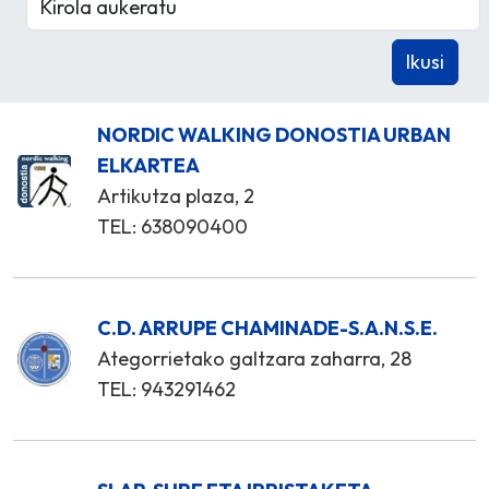
NORDIC WALKING DONOSTIA URBAN
ELKARTEA
Artikutza plaza, 2
TEL: 638090400
C.D. ARRUPE CHAMINADE-S.A.N.S.E.
Ategorrietako galtzara zaharra, 28
TEL: 943291462