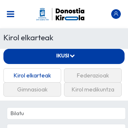
Kirol elkarteak
IKUSI
Kirol elkarteak
Federazioak
Gimnasioak
Kirol medikuntza