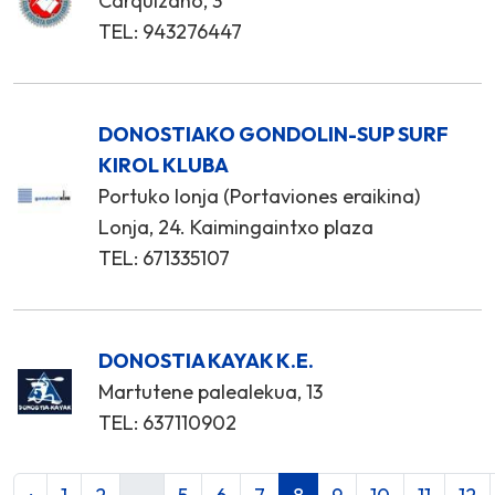
Carquizano, 3
TEL: 943276447
DONOSTIAKO GONDOLIN-SUP SURF
KIROL KLUBA
Portuko lonja (Portaviones eraikina)
Lonja, 24. Kaimingaintxo plaza
TEL: 671335107
DONOSTIA KAYAK K.E.
Martutene palealekua, 13
TEL: 637110902