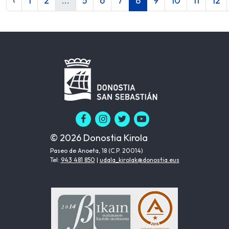
‹
1
2
...
5
6
7
8
9
10
11
12
© 2026 Donostia Kirola
Paseo de Anoeta, 18 (C.P. 20014)
Tel:
943 481 850
|
udala_kirolak@donostia.eus