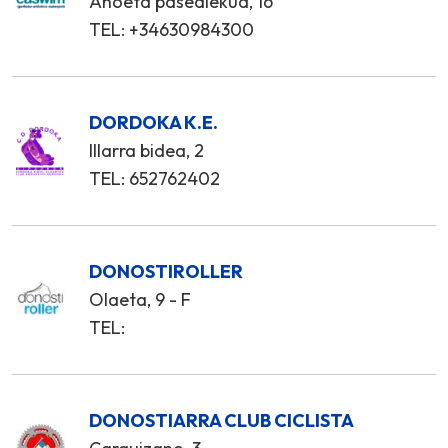
Anoeta pasealekua, 16
TEL: +34630984300
DORDOKA K.E.
Illarra bidea, 2
TEL: 652762402
DONOSTIROLLER
Olaeta, 9 - F
TEL:
DONOSTIARRA CLUB CICLISTA