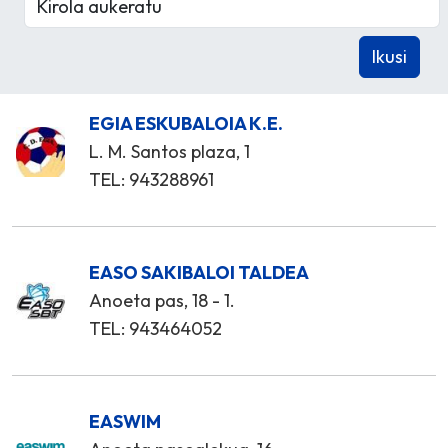
EGIA ESKUBALOIA K.E.
L. M. Santos plaza, 1
TEL: 943288961
EASO SAKIBALOI TALDEA
Anoeta pas, 18 - 1.
TEL: 943464052
EASWIM