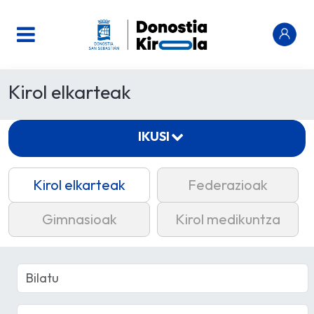
Kirol elkarteak
IKUSI
Kirol elkarteak
Federazioak
Gimnasioak
Kirol medikuntza