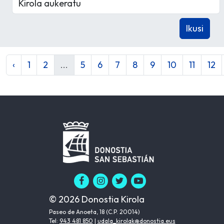
‹
1
2
...
5
6
7
8
9
10
11
12
© 2026 Donostia Kirola
Paseo de Anoeta, 18 (C.P. 20014)
Tel:
943 481 850
|
udala_kirolak@donostia.eus