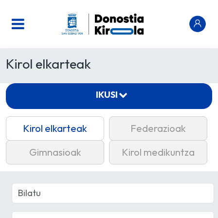
Kirol elkarteak
IKUSI
Kirol elkarteak
Federazioak
Gimnasioak
Kirol medikuntza