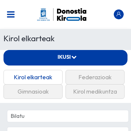
Kirol elkarteak
IKUSI
Kirol elkarteak
Federazioak
Gimnasioak
Kirol medikuntza