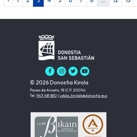
‹
1
2
3
4
5
6
7
8
...
12
13
© 2026 Donostia Kirola
Paseo de Anoeta, 18 (C.P. 20014)
Tel:
943 481 850
|
udala_kirolak@donostia.eus