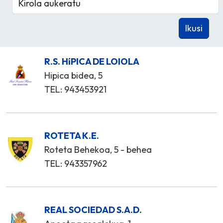
R.S. HíPICA DE LOIOLA
Hipica bidea, 5
TEL: 943453921
ROTETA K.E.
Roteta Behekoa, 5 - behea
TEL: 943357962
REAL SOCIEDAD S.A.D.