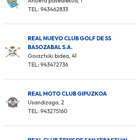
Anoeta pasealekua, 1
TEL: 943462833
REAL NUEVO CLUB GOLF DE SS
BASOZABAL S.A.
Goiaztxiki bidea, 41
TEL: 943472736
REAL MOTO CLUB GIPUZKOA
Usandizaga, 2
TEL: 943275160