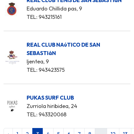
REAL CLUB TENIS DE SAN SEBASTIáN
Eduardo Chillida pas, 9
TEL: 943215161
REAL CLUB NAúTICO DE SAN
SEBASTIáN
Ijentea, 9
TEL: 943423575
PUKAS SURF CLUB
Zurriola hiribidea, 24
TEL: 943320068