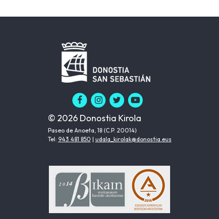
© 2026 Donostia Kirola
Paseo de Anoeta, 18 (C.P. 20014)
Tel:
943 481 850
|
udala_kirolak@donostia.eus