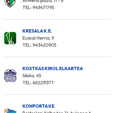
Armeria plaza, 11 - 6
TEL: 943471795
KRESALA K.E.
Euskal Herria, 9
TEL: 943420905
KOSTKAS KIROL ELKARTEA
Sibilia, 45
TEL: 662231377
KONPORTA KE