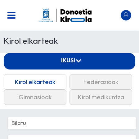
Kirol elkarteak
IKUSI
Kirol elkarteak
Federazioak
Gimnasioak
Kirol medikuntza