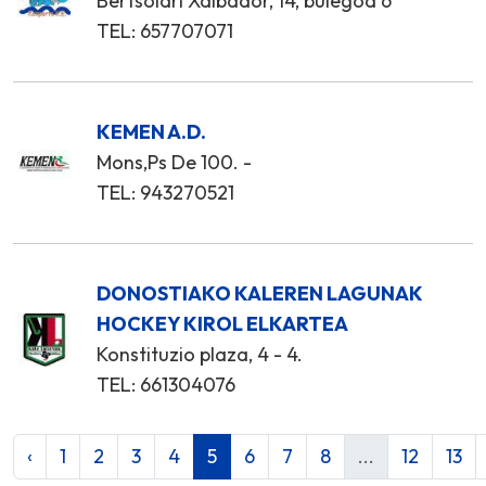
Bertsolari Xalbador, 14, bulegoa 6
TEL: 657707071
KEMEN A.D.
Mons,Ps De 100. -
TEL: 943270521
DONOSTIAKO KALEREN LAGUNAK
HOCKEY KIROL ELKARTEA
Konstituzio plaza, 4 - 4.
TEL: 661304076
‹
1
2
3
4
5
6
7
8
...
12
13