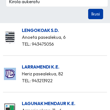
LENGOKOAK S.D.
Anoeta pasealekua, 6
TEL: 943475056
LARRAMENDI K.E.
Heriz pasealekua, 82
TEL: 943213922
LAGUNAK MENDAUR K.E.