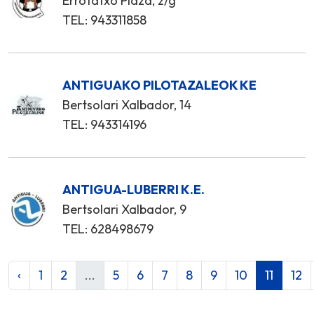
Errotatxo Plaza, z/g
TEL: 943311858
ANTIGUAKO PILOTAZALEOK KE
Bertsolari Xalbador, 14
TEL: 943314196
ANTIGUA-LUBERRI K.E.
Bertsolari Xalbador, 9
TEL: 628498679
‹
1
2
...
5
6
7
8
9
10
11
12