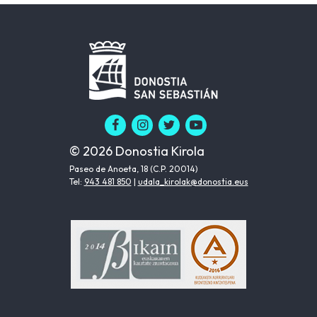
© 2026 Donostia Kirola
Paseo de Anoeta, 18 (C.P. 20014)
Tel:
943 481 850
|
udala_kirolak@donostia.eus