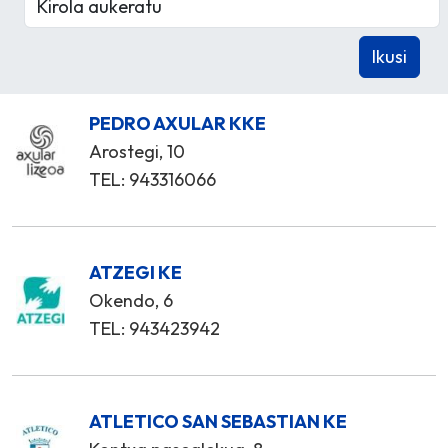
PEDRO AXULAR KKE
Arostegi, 10
TEL: 943316066
ATZEGI KE
Okendo, 6
TEL: 943423942
ATLETICO SAN SEBASTIAN KE