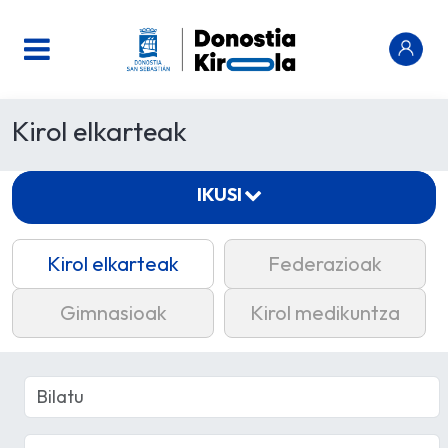
Kirol elkarteak
IKUSI
Kirol elkarteak
Federazioak
Gimnasioak
Kirol medikuntza