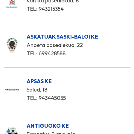
Kontxa pasealekua, 8
TEL: 943215354
ASKATUAK SASKI-BALOI KE
Anoeta pasealekua, 22
TEL: 699428588
APSAS KE
Salud, 18
TEL: 943445055
ANTIGUOKO KE