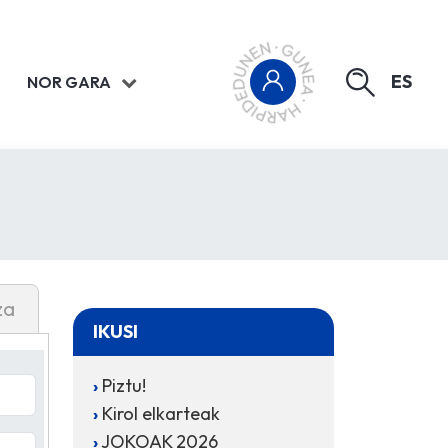
ES
NOR GARA
za
IKUSI
Piztu!
Kirol elkarteak
JOKOAK 2026