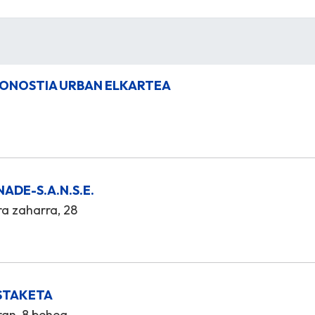
ONOSTIA URBAN ELKARTEA
ADE-S.A.N.S.E.
ra zaharra, 28
ISTAKETA
ran, 8 behea