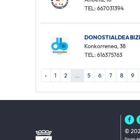
TEL: 667031394
DONOSTIALDEA BIZ
Konkorrenea, 38
TEL: 616375763
‹
1
2
...
5
6
7
8
9
© 202
Paseo de