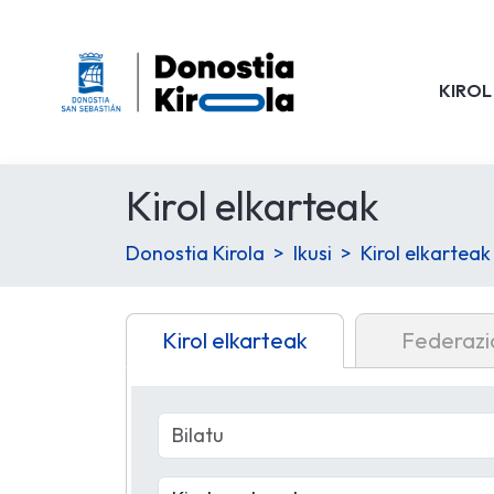
KIROL
Kirol elkarteak
Donostia Kirola
Ikusi
Kirol elkarteak
Kirol elkarteak
Federazi