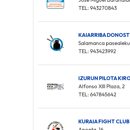
TEL: 943270843
KAIARRIBA DONOST
Salamanca pasealekua
TEL: 943423992
IZURUN PILOTA KIR
Alfonso XIII Plaza, 2
TEL: 647845642
KURAIA FIGHT CLUB
Anoeta, 16