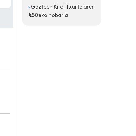
Gazteen Kirol Txartelaren
%50eko hobaria