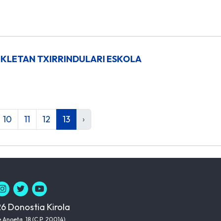
IKLETAN TXIRRINDULARI ESKOLA
10
11
12
13
›
6 Donostia Kirola
 Anoeta, 18 (C.P. 20014)