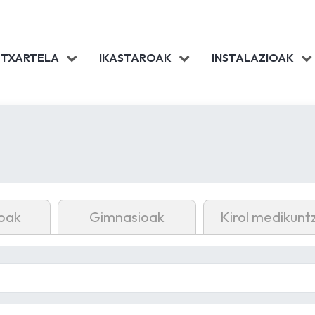
 TXARTELA
IKASTAROAK
INSTALAZIOAK
oak
Gimnasioak
Kirol medikunt