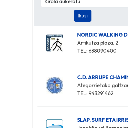
NORDIC WALKING D
Artikutza plaza, 2
TEL: 638090400
C.D. ARRUPE CHAMIN
Ategorrietako galtza
TEL: 943291462
SLAP, SURF ETA IRR
Jose Miguel Barandia