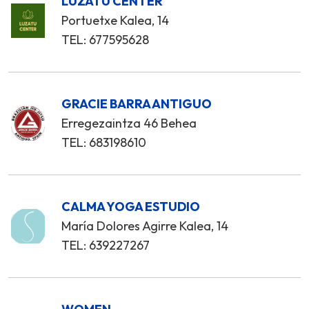
LUZATU CENTER
Portuetxe Kalea, 14
TEL: 677595628
GRACIE BARRA ANTIGUO
Erregezaintza 46 Behea
TEL: 683198610
CALMA YOGA ESTUDIO
María Dolores Agirre Kalea, 14
TEL: 639227267