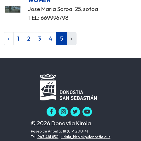
WOMEN
Jose Maria Soroa, 25, sotoa
TEL: 669996798
‹
1
2
3
4
5
›
© 2026 Donostia Kirola
Paseo de Anoeta, 18 (C.P. 20014)
Tel:
943 481 850
|
udala_kirolak@donostia.eus