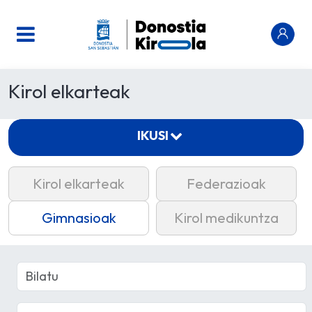
Kirol elkarteak
IKUSI
Kirol elkarteak
Federazioak
Gimnasioak
Kirol medikuntza