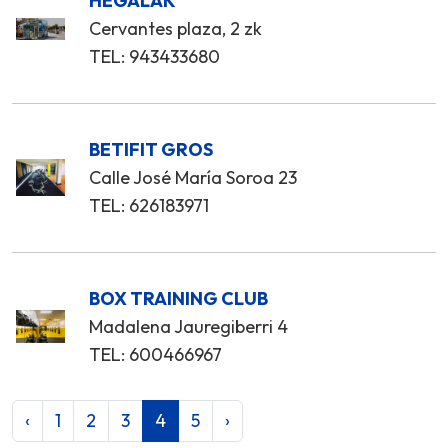
HEGALAK
Cervantes plaza, 2 zk
TEL: 943433680
BETIFIT GROS
Calle José María Soroa 23
TEL: 626183971
BOX TRAINING CLUB
Madalena Jauregiberri 4
TEL: 600466967
‹
1
2
3
4
5
›