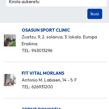
OSASUN SPORT CLINIC
Zuatzu, 9, 2. solairua, 3. lokala. Europa
Eraikina
TEL: 943013296
FIT VITAL MORLANS
Antonio M. Labaien, 14 - 5. F
TEL: 626931200