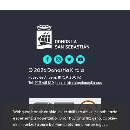
© 2026 Donostia Kirola
Paseo de Anoeta, 18 (C.P. 20014)
Tel:
943 481 850
|
udala_kirolak@donostia.eus
Webgune honek cookie-ak erabiltzen ditu zure nabigazio-
esperientzia hobetzeko. Ohar hau onartuz gero, cookie-
ak erabiltzeko zure baimen esplizitua ematen diguzu.