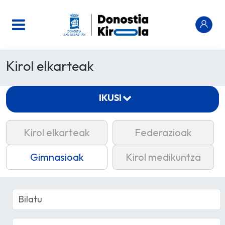
Kirol elkarteak
IKUSI
Kirol elkarteak
Federazioak
Gimnasioak
Kirol medikuntza