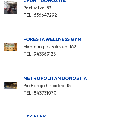
CFDNT DONOSTIA
Portuetxe, 53
TEL: 636647292
FORESTA WELLNESS GYM
Miramon pasealekua, 162
TEL: 943569125
METROPOLITAN DONOSTIA
Pio Baroja hiribidea, 15
TEL: 843731070