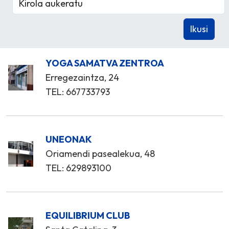
YOGA SAMATVA ZENTROA
Erregezaintza, 24
TEL: 667733793
UNEONAK
Oriamendi pasealekua, 48
TEL: 629893100
EQUILIBRIUM CLUB