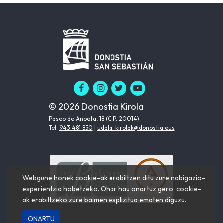
© 2026 Donostia Kirola
Paseo de Anoeta, 18 (C.P. 20014)
Tel:
943 481 850
|
udala_kirolak@donostia.eus
Webgune honek cookie-ak erabiltzen ditu zure nabigazio-
esperientzia hobetzeko. Ohar hau onartuz gero, cookie-
ak erabiltzeko zure baimen esplizitua ematen diguzu.
ONARTU