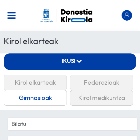
Kirol elkarteak
IKUSI
Kirol elkarteak
Federazioak
Gimnasioak
Kirol medikuntza