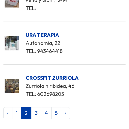
Peña y Goñi, 12-14
TEL:
URA TERAPIA
Autonomia, 22
TEL: 943464418
CROSSFIT ZURRIOLA
Zurriola hiribidea, 46
TEL: 602698205
‹
1
2
3
4
5
›