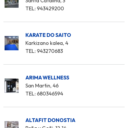
Santa Catalina, 3
TEL: 943429200
KARATE DO SAITO
Karkizano kalea, 4
TEL: 943270683
ARIMA WELLNESS
San Martin, 46
TEL: 680346594
ALTAFIT DONOSTIA