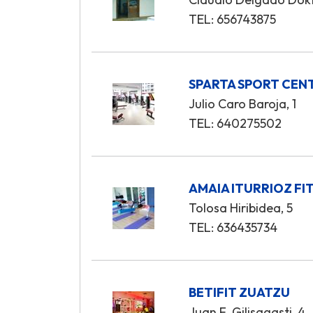
TEL: 656743875
SPARTA SPORT CEN
Julio Caro Baroja, 1
TEL: 640275502
AMAIA ITURRIOZ FI
Tolosa Hiribidea, 5
TEL: 636435734
BETIFIT ZUATZU
Juan F. Gilisagasti, 4