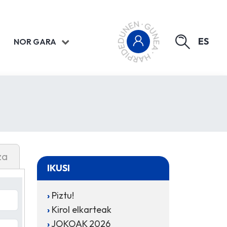
ES
NOR GARA
za
IKUSI
Piztu!
Kirol elkarteak
JOKOAK 2026