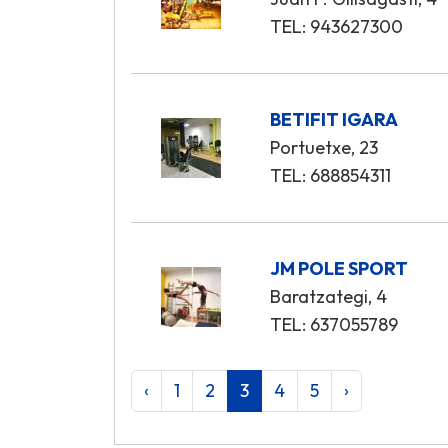
TEL: 943627300
BETIFIT IGARA
Portuetxe, 23
TEL: 688854311
JM POLE SPORT
Baratzategi, 4
TEL: 637055789
‹
1
2
3
4
5
›