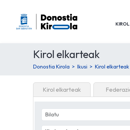
KIROL
Kirol elkarteak
Donostia Kirola
Ikusi
Kirol elkarteak
Kirol elkarteak
Federazi