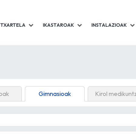
 TXARTELA
IKASTAROAK
INSTALAZIOAK
oak
Gimnasioak
Kirol medikunt