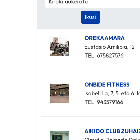
OREKA AMARA
Eustasio Amilibia, 12
TEL: 675827576
ONBIDE FITNESS
Isabel II.a, 7, 5. eta 6.
TEL: 943579166
AIKIDO CLUB ZUHAI
Claudio Delgado Dokt