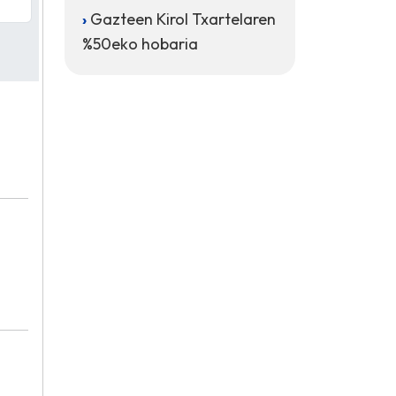
Gazteen Kirol Txartelaren
%50eko hobaria