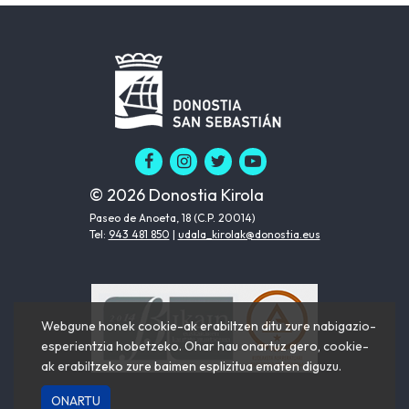
© 2026 Donostia Kirola
Paseo de Anoeta, 18 (C.P. 20014)
Tel:
943 481 850
|
udala_kirolak@donostia.eus
Webgune honek cookie-ak erabiltzen ditu zure nabigazio-
esperientzia hobetzeko. Ohar hau onartuz gero, cookie-
ak erabiltzeko zure baimen esplizitua ematen diguzu.
ONARTU