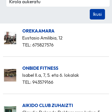
OREKA AMARA
Eustasio Amilibia, 12
TEL: 675827576
ONBIDE FITNESS
Isabel II.a, 7, 5. eta 6. lokalak
TEL: 943579166
AIKIDO CLUB ZUHAIZTI