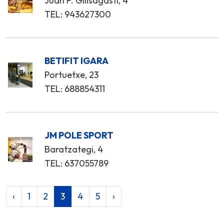
Juan F. Gilisagasti, 4
TEL: 943627300
BETIFIT IGARA
Portuetxe, 23
TEL: 688854311
JM POLE SPORT
Baratzategi, 4
TEL: 637055789
‹
1
2
3
4
5
›