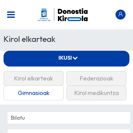
Kirol elkarteak
IKUSI
Kirol elkarteak
Federazioak
Gimnasioak
Kirol medikuntza