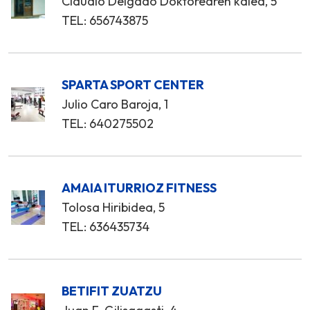
Claudio Delgado Doktorearen kalea, 5
TEL: 656743875
SPARTA SPORT CENTER
Julio Caro Baroja, 1
TEL: 640275502
AMAIA ITURRIOZ FITNESS
Tolosa Hiribidea, 5
TEL: 636435734
BETIFIT ZUATZU