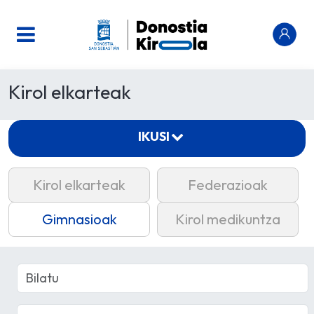
Kirol elkarteak
IKUSI
Kirol elkarteak
Federazioak
Gimnasioak
Kirol medikuntza