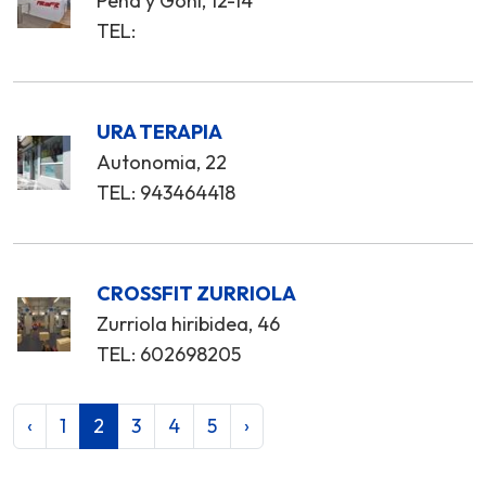
Peña y Goñi, 12-14
TEL:
URA TERAPIA
Autonomia, 22
TEL: 943464418
CROSSFIT ZURRIOLA
Zurriola hiribidea, 46
TEL: 602698205
‹
1
2
3
4
5
›