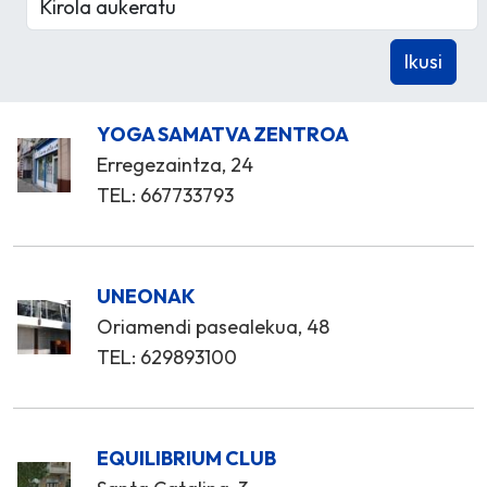
YOGA SAMATVA ZENTROA
Erregezaintza, 24
TEL: 667733793
UNEONAK
Oriamendi pasealekua, 48
TEL: 629893100
EQUILIBRIUM CLUB