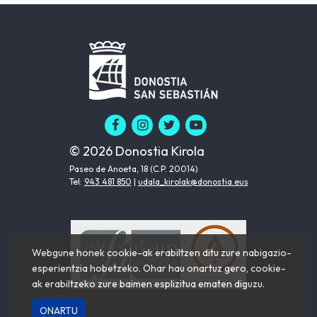
© 2026 Donostia Kirola
Paseo de Anoeta, 18 (C.P. 20014)
Tel:
943 481 850
|
udala_kirolak@donostia.eus
Webgune honek cookie-ak erabiltzen ditu zure nabigazio-
esperientzia hobetzeko. Ohar hau onartuz gero, cookie-
ak erabiltzeko zure baimen esplizitua ematen diguzu.
ONARTU