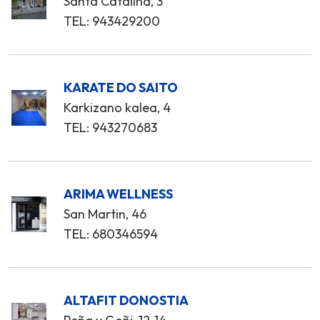
Santa Catalina, 3
TEL: 943429200
KARATE DO SAITO
Karkizano kalea, 4
TEL: 943270683
ARIMA WELLNESS
San Martin, 46
TEL: 680346594
ALTAFIT DONOSTIA