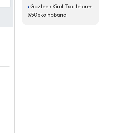
Gazteen Kirol Txartelaren
%50eko hobaria