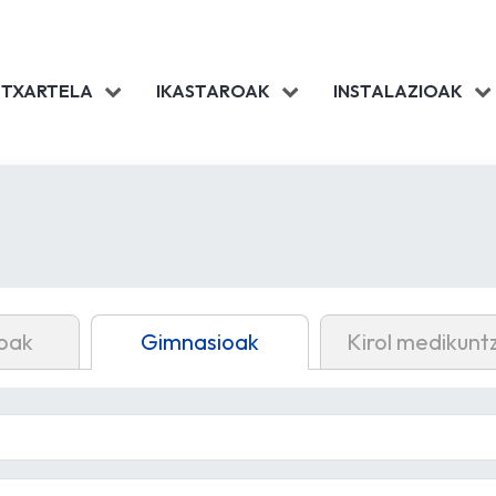
 TXARTELA
IKASTAROAK
INSTALAZIOAK
oak
Gimnasioak
Kirol medikunt