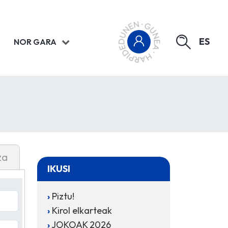
ES
NOR GARA
za
IKUSI
Piztu!
Kirol elkarteak
JOKOAK 2026