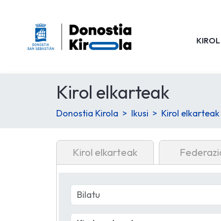
KIROL
Kirol elkarteak
Donostia Kirola
Ikusi
Kirol elkarteak
Kirol elkarteak
Federazi