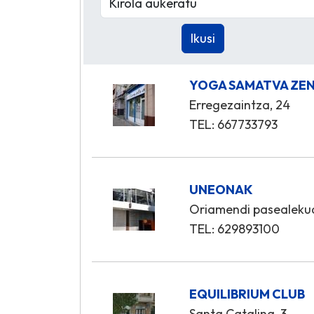
YOGA SAMATVA ZE
Erregezaintza, 24
TEL: 667733793
UNEONAK
Oriamendi pasealeku
TEL: 629893100
EQUILIBRIUM CLUB
Santa Catalina, 3