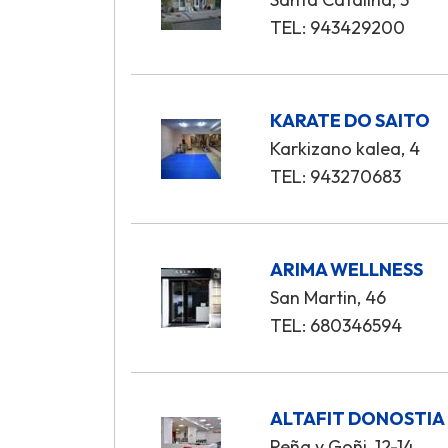
TEL: 943429200
KARATE DO SAITO
Karkizano kalea, 4
TEL: 943270683
ARIMA WELLNESS
San Martin, 46
TEL: 680346594
ALTAFIT DONOSTIA
Peña y Goñi, 12-14