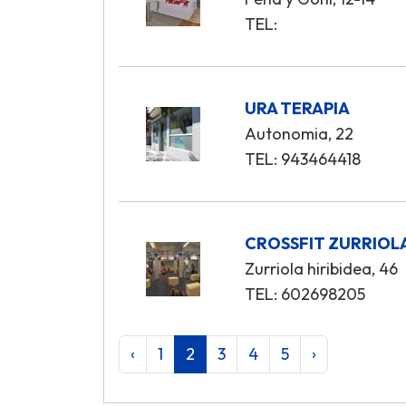
TEL:
URA TERAPIA
Autonomia, 22
TEL: 943464418
CROSSFIT ZURRIOL
Zurriola hiribidea, 46
TEL: 602698205
‹
1
2
3
4
5
›