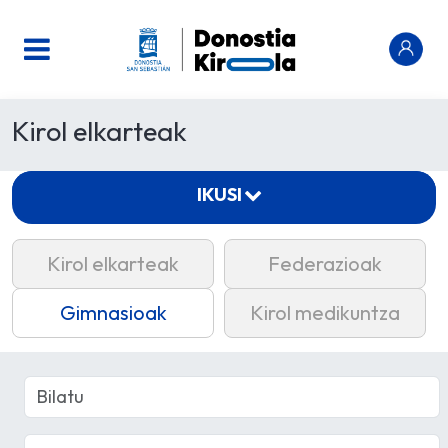
Kirol elkarteak
IKUSI
Kirol elkarteak
Federazioak
Gimnasioak
Kirol medikuntza