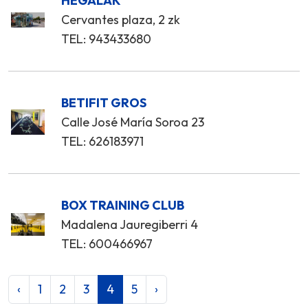
HEGALAK
Cervantes plaza, 2 zk
TEL: 943433680
BETIFIT GROS
Calle José María Soroa 23
TEL: 626183971
BOX TRAINING CLUB
Madalena Jauregiberri 4
TEL: 600466967
‹
1
2
3
4
5
›