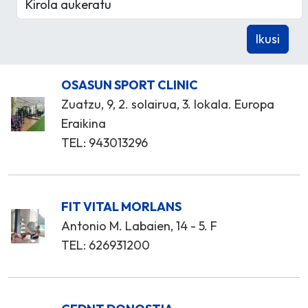
OSASUN SPORT CLINIC
Zuatzu, 9, 2. solairua, 3. lokala. Europa
Eraikina
TEL: 943013296
FIT VITAL MORLANS
Antonio M. Labaien, 14 - 5. F
TEL: 626931200