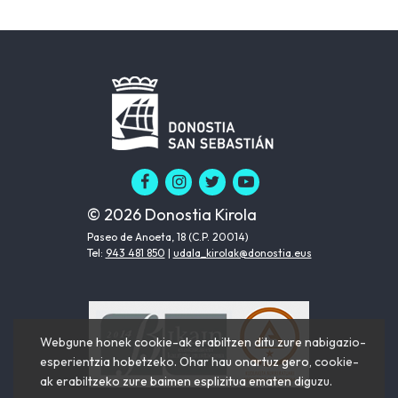
© 2026 Donostia Kirola
Paseo de Anoeta, 18 (C.P. 20014)
Tel:
943 481 850
|
udala_kirolak@donostia.eus
Webgune honek cookie-ak erabiltzen ditu zure nabigazio-
esperientzia hobetzeko. Ohar hau onartuz gero, cookie-
ak erabiltzeko zure baimen esplizitua ematen diguzu.