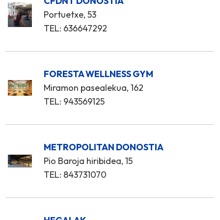
CFDNT DONOSTIA
Portuetxe, 53
TEL: 636647292
FORESTA WELLNESS GYM
Miramon pasealekua, 162
TEL: 943569125
METROPOLITAN DONOSTIA
Pio Baroja hiribidea, 15
TEL: 843731070