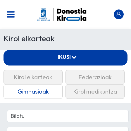
Kirol elkarteak
IKUSI
Kirol elkarteak
Federazioak
Gimnasioak
Kirol medikuntza