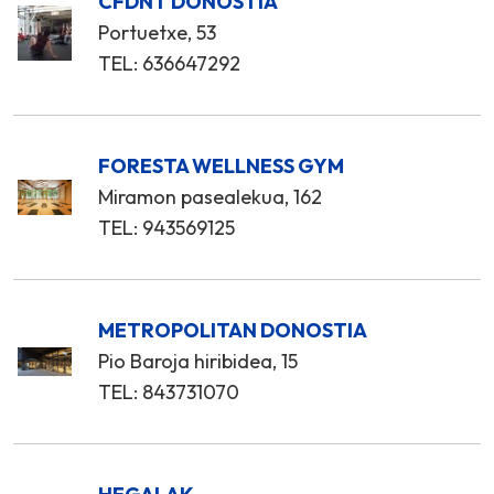
CFDNT DONOSTIA
Portuetxe, 53
TEL: 636647292
FORESTA WELLNESS GYM
Miramon pasealekua, 162
TEL: 943569125
METROPOLITAN DONOSTIA
Pio Baroja hiribidea, 15
TEL: 843731070