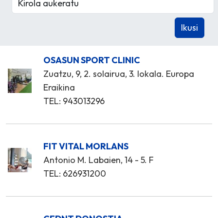
OSASUN SPORT CLINIC
Zuatzu, 9, 2. solairua, 3. lokala. Europa
Eraikina
TEL: 943013296
FIT VITAL MORLANS
Antonio M. Labaien, 14 - 5. F
TEL: 626931200