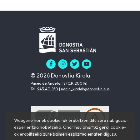
© 2026 Donostia Kirola
Paseo de Anoeta, 18 (C.P. 20014)
Tel:
943 481 850
|
udala_kirolak@donostia.eus
Webgune honek cookie-ak erabiltzen ditu zure nabigazio-
esperientzia hobetzeko. Ohar hau onartuz gero, cookie-
ak erabiltzeko zure baimen esplizitua ematen diguzu.