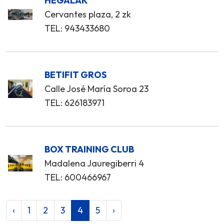
HEGALAK
Cervantes plaza, 2 zk
TEL: 943433680
BETIFIT GROS
Calle José María Soroa 23
TEL: 626183971
BOX TRAINING CLUB
Madalena Jauregiberri 4
TEL: 600466967
‹
1
2
3
4
5
›