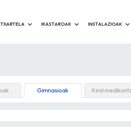
 TXARTELA
IKASTAROAK
INSTALAZIOAK
oak
Gimnasioak
Kirol medikunt