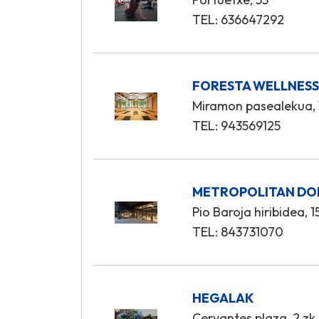
TEL: 636647292
FORESTA WELLNES
Miramon pasealekua, 
TEL: 943569125
METROPOLITAN DO
Pio Baroja hiribidea, 1
TEL: 843731070
HEGALAK
Cervantes plaza, 2 zk