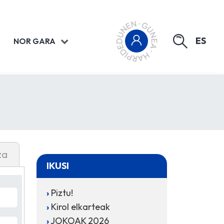
ES
NOR GARA
za
IKUSI
Piztu!
Kirol elkarteak
JOKOAK 2026