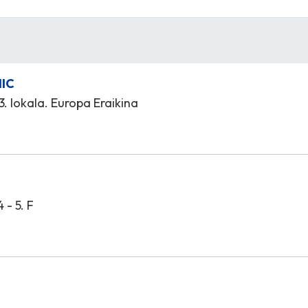
NIC
 3. lokala. Europa Eraikina
 - 5. F