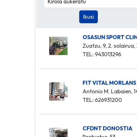
OSASUN SPORT CLI
Zuatzu, 9, 2. solairua,
TEL: 943013296
FIT VITAL MORLANS
Antonio M. Labaien, 14
TEL: 626931200
CFDNT DONOSTIA
Portuetxe, 53