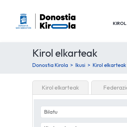
KIROL
Kirol elkarteak
Donostia Kirola
Ikusi
Kirol elkarteak
Kirol elkarteak
Federazi