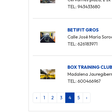
TEL: 943433680
BETIFIT GROS
Calle José María Soro
TEL: 626183971
BOX TRAINING CLU
Madalena Jauregiberr
TEL: 600466967
‹
1
2
3
4
5
›