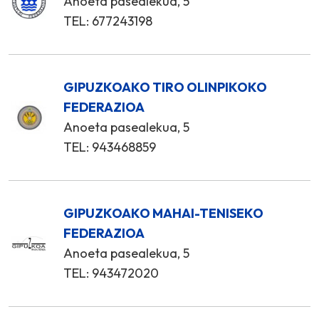
Anoeta pasealekua, 5
TEL: 677243198
GIPUZKOAKO TIRO OLINPIKOKO
FEDERAZIOA
Anoeta pasealekua, 5
TEL: 943468859
GIPUZKOAKO MAHAI-TENISEKO
FEDERAZIOA
Anoeta pasealekua, 5
TEL: 943472020