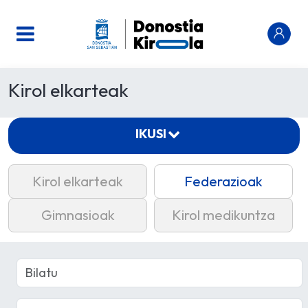
Kirol elkarteak
IKUSI
Kirol elkarteak
Federazioak
Gimnasioak
Kirol medikuntza