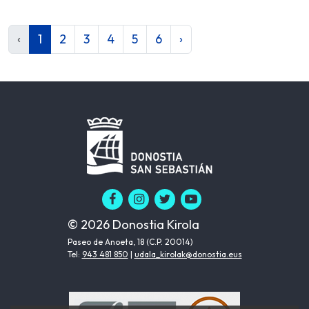
‹
1
2
3
4
5
6
›
© 2026 Donostia Kirola
Paseo de Anoeta, 18 (C.P. 20014)
Tel:
943 481 850
|
udala_kirolak@donostia.eus