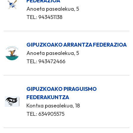
FEDERAZIOA
Anoeta pasealekua, 5
TEL: 943451138
GIPUZKOAKO ARRANTZA FEDERAZIOA
Anoeta pasealekua, 5
TEL: 943472466
GIPUZKOAKO PIRAGUISMO
FEDERAKUNTZA
Kontxa pasealekua, 18
TEL: 634905575