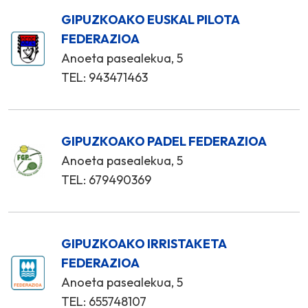
GIPUZKOAKO EUSKAL PILOTA
FEDERAZIOA
Anoeta pasealekua, 5
TEL: 943471463
GIPUZKOAKO PADEL FEDERAZIOA
Anoeta pasealekua, 5
TEL: 679490369
GIPUZKOAKO IRRISTAKETA
FEDERAZIOA
Anoeta pasealekua, 5
TEL: 655748107