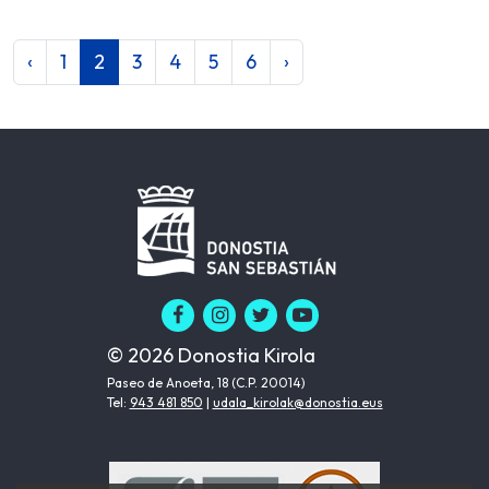
‹
1
2
3
4
5
6
›
© 2026 Donostia Kirola
Paseo de Anoeta, 18 (C.P. 20014)
Tel:
943 481 850
|
udala_kirolak@donostia.eus