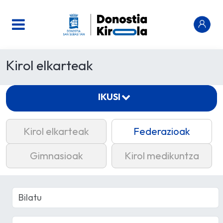
Kirol elkarteak
IKUSI
Kirol elkarteak
Federazioak
Gimnasioak
Kirol medikuntza