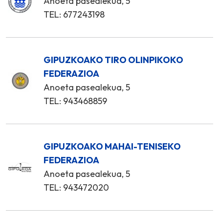
Anoeta pasealekua, 5
TEL: 677243198
GIPUZKOAKO TIRO OLINPIKOKO
FEDERAZIOA
Anoeta pasealekua, 5
TEL: 943468859
GIPUZKOAKO MAHAI-TENISEKO
FEDERAZIOA
Anoeta pasealekua, 5
TEL: 943472020