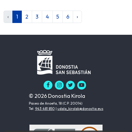
‹
1
2
3
4
5
6
›
© 2026 Donostia Kirola
Paseo de Anoeta, 18 (C.P. 20014)
Tel:
943 481 850
|
udala_kirolak@donostia.eus