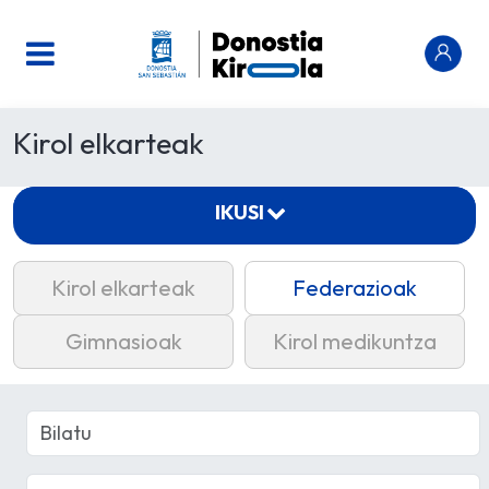
Kirol elkarteak
IKUSI
Kirol elkarteak
Federazioak
Gimnasioak
Kirol medikuntza