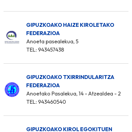
GIPUZKOAKO HAIZE KIROLETAKO
FEDERAZIOA
Anoeta pasealekua, 5
TEL: 943457438
GIPUZKOAKO TXIRRINDULARITZA
FEDERAZIOA
Anoetako Pasalekua, 14 - Atzealdea - 2
TEL: 943460540
GIPUZKOAKO KIROL EGOKITUEN