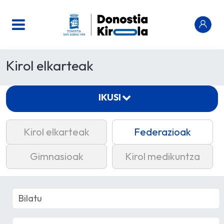
Kirol elkarteak
IKUSI
Kirol elkarteak
Federazioak
Gimnasioak
Kirol medikuntza