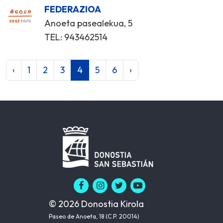
FEDERAZIOA
Anoeta pasealekua, 5
TEL: 943462514
‹
1
2
3
4
5
6
›
© 2026 Donostia Kirola
Paseo de Anoeta, 18 (C.P. 20014)