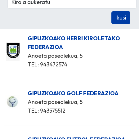
GIPUZKOAKO HERRI KIROLETAKO
FEDERAZIOA
Anoeta pasealekua, 5
TEL: 943472574
GIPUZKOAKO GOLF FEDERAZIOA
Anoeta pasealekua, 5
TEL: 943575512