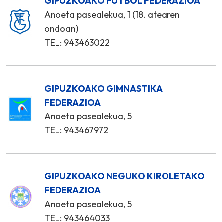
GIPUZKOAKO FUTBOL FEDERAZIOA
Anoeta pasealekua, 1 (18. atearen
ondoan)
TEL: 943463022
GIPUZKOAKO GIMNASTIKA
FEDERAZIOA
Anoeta pasealekua, 5
TEL: 943467972
GIPUZKOAKO NEGUKO KIROLETAKO
FEDERAZIOA
Anoeta pasealekua, 5
TEL: 943464033