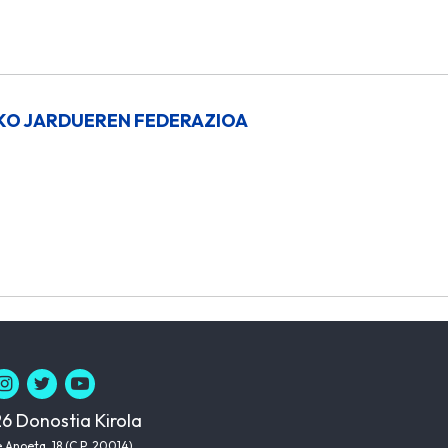
KO JARDUEREN FEDERAZIOA
6 Donostia Kirola
 Anoeta, 18 (C.P. 20014)