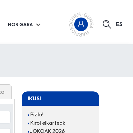
ES
NOR GARA
za
IKUSI
Piztu!
Kirol elkarteak
JOKOAK 2026