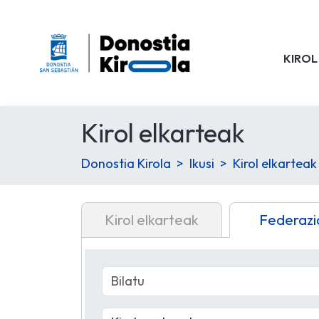
KIROL
Kirol elkarteak
Donostia Kirola
Ikusi
Kirol elkarteak
Kirol elkarteak
Federazi