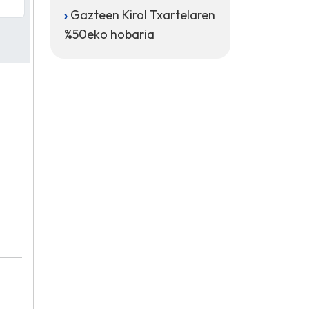
Gazteen Kirol Txartelaren
%50eko hobaria