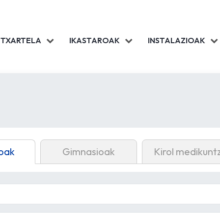
 TXARTELA
IKASTAROAK
INSTALAZIOAK
oak
Gimnasioak
Kirol medikunt