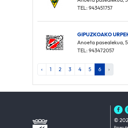
TEL: 943451757
GIPUZKOAKO URPE
Anoeta pasealekua, 5
TEL: 943472057
‹
1
2
3
4
5
6
›
© 202
Paseo de