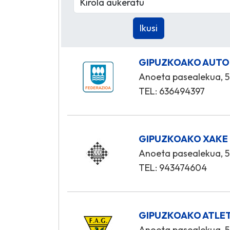
GIPUZKOAKO AUTO
Anoeta pasealekua, 5
TEL: 636494397
GIPUZKOAKO XAKE
Anoeta pasealekua, 5
TEL: 943474604
GIPUZKOAKO ATLE
Anoeta pasealekua, 5