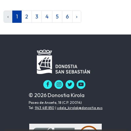
‹
1
2
3
4
5
6
›
© 2026 Donostia Kirola
Paseo de Anoeta, 18 (C.P. 20014)
Tel:
943 481 850
|
udala_kirolak@donostia.eus