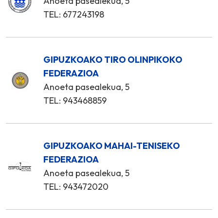
Anoeta pasealekua, 5
TEL: 677243198
GIPUZKOAKO TIRO OLINPIKOKO
FEDERAZIOA
Anoeta pasealekua, 5
TEL: 943468859
GIPUZKOAKO MAHAI-TENISEKO
FEDERAZIOA
Anoeta pasealekua, 5
TEL: 943472020