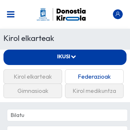
Kirol elkarteak
IKUSI
Kirol elkarteak
Federazioak
Gimnasioak
Kirol medikuntza