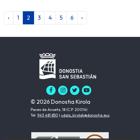
‹
1
2
3
4
5
6
›
© 2026 Donostia Kirola
Paseo de Anoeta, 18 (C.P. 20014)
Tel:
943 481 850
|
udala_kirolak@donostia.eus