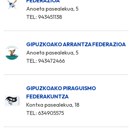
FEDERAZIOA
Anoeta pasealekua, 5
TEL: 943451138
GIPUZKOAKO ARRANTZA FEDERAZIOA
Anoeta pasealekua, 5
TEL: 943472466
GIPUZKOAKO PIRAGUISMO
FEDERAKUNTZA
Kontxa pasealekua, 18
TEL: 634905575