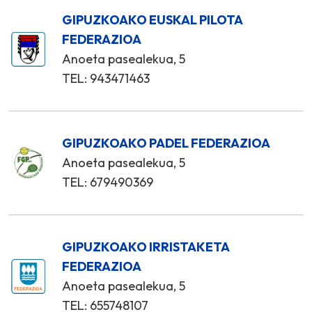
GIPUZKOAKO EUSKAL PILOTA
FEDERAZIOA
Anoeta pasealekua, 5
TEL: 943471463
GIPUZKOAKO PADEL FEDERAZIOA
Anoeta pasealekua, 5
TEL: 679490369
GIPUZKOAKO IRRISTAKETA
FEDERAZIOA
Anoeta pasealekua, 5
TEL: 655748107