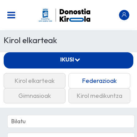
Kirol elkarteak
IKUSI
Kirol elkarteak
Federazioak
Gimnasioak
Kirol medikuntza