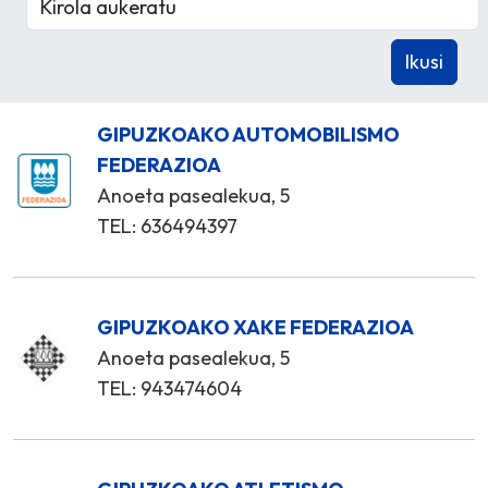
GIPUZKOAKO AUTOMOBILISMO
FEDERAZIOA
Anoeta pasealekua, 5
TEL: 636494397
GIPUZKOAKO XAKE FEDERAZIOA
Anoeta pasealekua, 5
TEL: 943474604