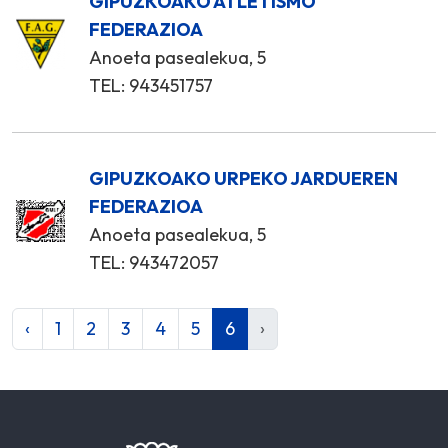
GIPUZKOAKO ATLETISMO
FEDERAZIOA
Anoeta pasealekua, 5
TEL: 943451757
GIPUZKOAKO URPEKO JARDUEREN
FEDERAZIOA
Anoeta pasealekua, 5
TEL: 943472057
‹
1
2
3
4
5
6
›