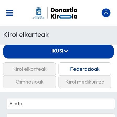
Kirol elkarteak
IKUSI
Kirol elkarteak
Federazioak
Gimnasioak
Kirol medikuntza