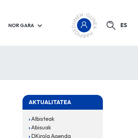
ES
NOR GARA
AKTUALITATEA
Albisteak
Abisuak
DKirola Agenda