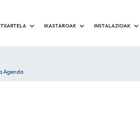
 TXARTELA
IKASTAROAK
INSTALAZIOAK
la Agenda