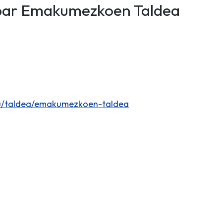
ibar Emakumezkoen Taldea
eu/taldea/emakumezkoen-taldea