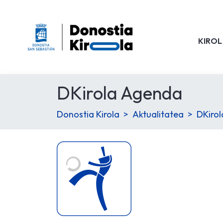
KIROL
DKirola Agenda
Donostia Kirola
Aktualitatea
DKiro