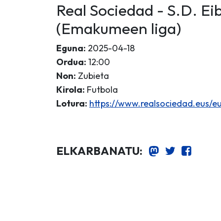
Real Sociedad - S.D. E
(Emakumeen liga)
Eguna:
2025-04-18
Ordua:
12:00
Non:
Zubieta
Kirola:
Futbola
Lotura:
https://www.realsociedad.eus/
ELKARBANATU: