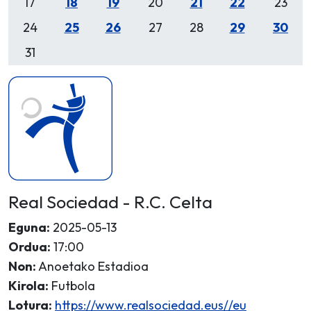
17
18
19
20
21
22
23
24
25
26
27
28
29
30
31
Real Sociedad - R.C. Celta
Eguna:
2025-05-13
Ordua:
17:00
Non:
Anoetako Estadioa
Kirola:
Futbola
Lotura:
https://www.realsociedad.eus//eu