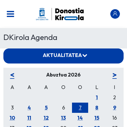
DKirola Agenda
AKTUALITATEA
<
>
Abuztua 2026
A
A
A
O
O
L
I
1
2
3
4
5
6
7
8
9
10
11
12
13
14
15
16