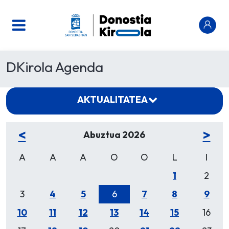
DKirola Agenda
AKTUALITATEA
<
>
Abuztua 2026
A
A
A
O
O
L
I
1
2
3
4
5
6
7
8
9
10
11
12
13
14
15
16