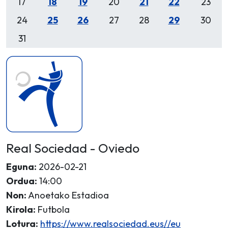
17
18
19
20
21
22
23
24
25
26
27
28
29
30
31
Real Sociedad - Oviedo
Eguna:
2026-02-21
Ordua:
14:00
Non:
Anoetako Estadioa
Kirola:
Futbola
Lotura:
https://www.realsociedad.eus//eu