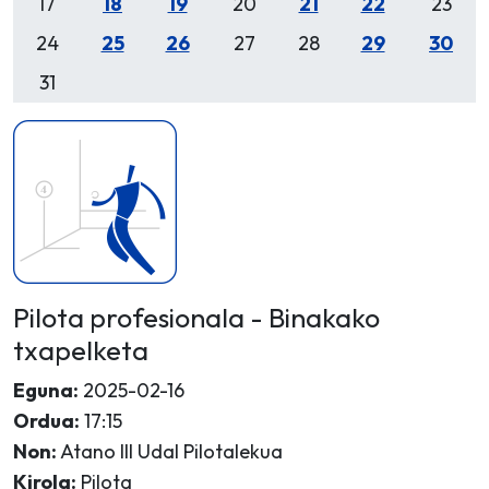
17
18
19
20
21
22
23
24
25
26
27
28
29
30
31
Pilota profesionala - Binakako
txapelketa
Eguna:
2025-02-16
Ordua:
17:15
Non:
Atano III Udal Pilotalekua
Kirola:
Pilota