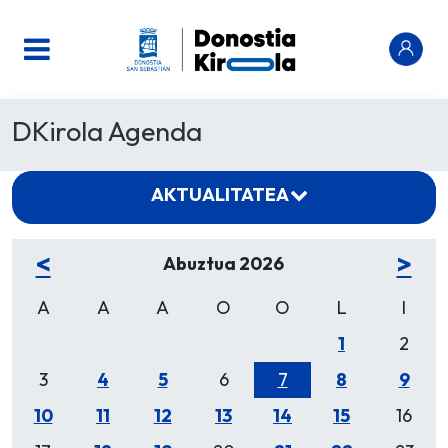
DKirola Agenda
AKTUALITATEA
<
>
Abuztua 2026
A
A
A
O
O
L
I
1
2
3
4
5
6
7
8
9
10
11
12
13
14
15
16