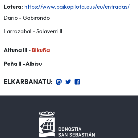
Lotura:
https://www.baikopilota.eus/eu/entradas/
Dario - Gabirondo
Larrazabal - Salaverri II
Altuna III -
Bikuña
Peña II - Albisu
ELKARBANATU: