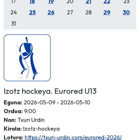
17
18
19
20
21
22
23
24
25
26
27
28
29
30
31
Izotz hockeya. Eurored U13
Eguna:
2026-05-09 - 2026-05-10
Ordua:
9:00
Non:
Txuri Urdin
Kirola:
Izotz-hockeya
Lotura:
https://txuri-urdin.com/eurored-2026/