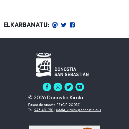
ELKARBANATU:
© 2026 Donostia Kirola
Paseo de Anoeta, 18 (C.P. 20014)
Tel:
943 481 850
|
udala_kirolak@donostia.eus