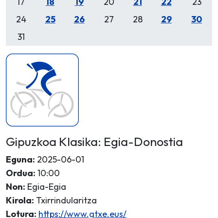
17
18
19
20
21
22
23
24
25
26
27
28
29
30
31
Gipuzkoa Klasika: Egia-Donostia
Eguna:
2025-06-01
Ordua:
10:00
Non:
Egia-Egia
Kirola:
Txirrindularitza
Lotura:
https://www.gtxe.eus/