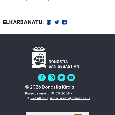
ELKARBANATU:
© 2026 Donostia Kirola
Paseo de Anoeta, 18 (C.P. 20014)
Tel:
943 481 850
|
udala_kirolak@donostia.eus