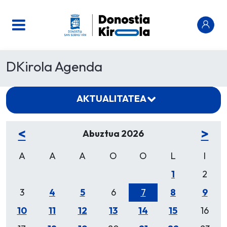
DKirola Agenda
AKTUALITATEA
<
>
Abuztua 2026
A
A
A
O
O
L
I
1
2
3
4
5
6
7
8
9
10
11
12
13
14
15
16