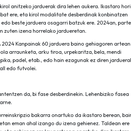
kirol anitzeko jarduerak dira lehen aukera. Ikastaro hor
 bat ere, eta kirol modalitate desberdinak konbinatzen
a edo beste jarduera osagarri batzuk ere. 2024an, parte
n zuten izena horrelako jardueretan.
 2024 Kanpainak 60 jarduera baino gehiagoren artean
a arraunketa, arku tiroa, urpekaritza, bela, mendi
ipika, padel, etab., edo hain ezagunak ez diren jarduera
all edo futvolei.
ntentzen da, bi fase desberdinekin. Lehenbiziko fasea
barne.
rreinskripzio bakarra onartuko da ikastaro berean, bai
netan eman ahal izango du izena gehienez. Taldean ere