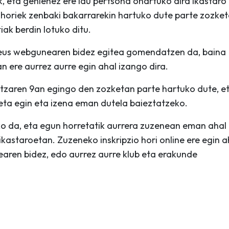
k, eta gehienez ere lau pertsona onartuko dira ikastaro
 horiek zenbaki bakarrarekin hartuko dute parte zozket
ak berdin lotuko ditu.
a.eus webgunearen bidez egitea gomendatzen da, baina
n ere aurrez aurre egin ahal izango dira.
atzaren 9an egingo den zozketan parte hartuko dute, e
ta egin eta izena eman dutela baieztatzeko.
o da, eta egun horretatik aurrera zuzenean eman ahal
kastaroetan. Zuzeneko inskripzio hori online ere egin a
aren bidez, edo aurrez aurre klub eta erakunde