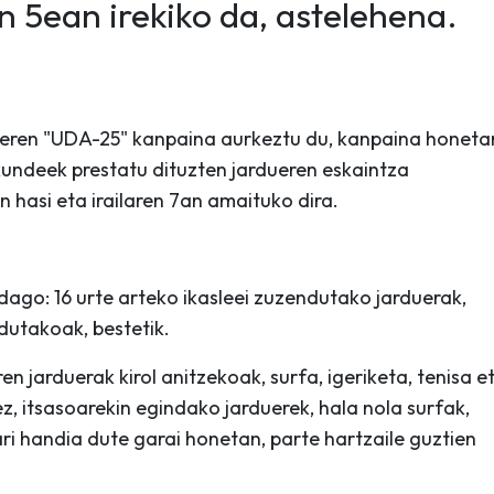
 5ean irekiko da, astelehena.
eren "UDA-25" kanpaina aurkeztu du, kanpaina honeta
akundeek prestatu dituzten jardueren eskaintza
 hasi eta irailaren 7an amaituko dira.
dago: 16 urte arteko ikasleei zuzendutako jarduerak,
dutakoak, bestetik.
 jarduerak kirol anitzekoak, surfa, igeriketa, tenisa e
z, itsasoarekin egindako jarduerek, hala nola surfak,
i handia dute garai honetan, parte hartzaile guztien