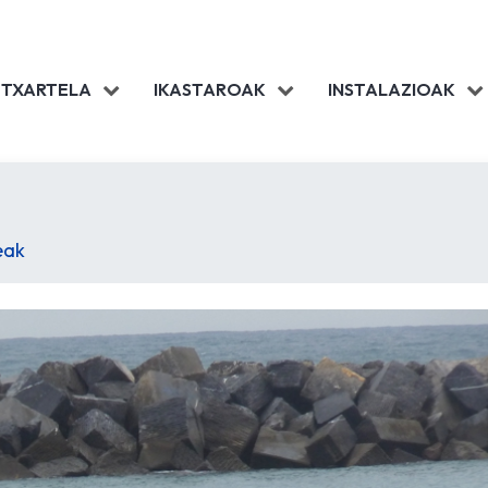
 TXARTELA
IKASTAROAK
INSTALAZIOAK
eak