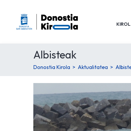
KIROL
Albisteak
Donostia Kirola
Aktualitatea
Albist