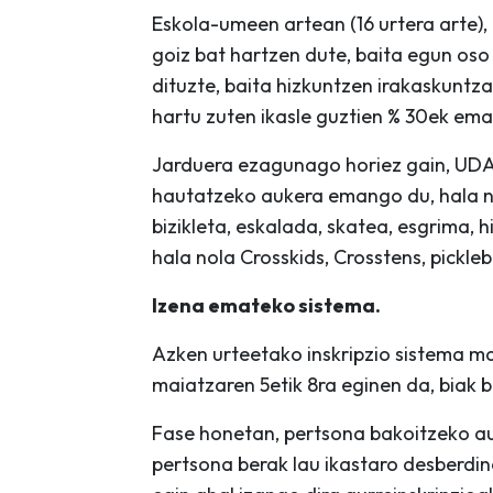
Eskola-umeen artean (16 urtera arte), 
goiz bat hartzen dute, baita egun oso
dituzte, baita hizkuntzen irakaskuntz
hartu zuten ikasle guztien % 30ek ema
Jarduera ezagunago horiez gain, UDA
hautatzeko aukera emango du, hala nol
bizikleta, eskalada, skatea, esgrima, h
hala nola Crosskids, Crosstens, pickleb
Izena emateko sistema.
Azken urteetako inskripzio sistema ma
maiatzaren 5etik 8ra eginen da, biak 
Fase honetan, pertsona bakoitzeko au
pertsona berak lau ikastaro desberdi