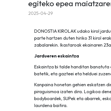
egiteko epea maiatzaren
2025-04-29
DONOSTIA KIROLAK udako kirol jardu
parte hartzen duten hiriko 31 kirol er
zabalarekin. Ikastaroak ekainaren 23an
Jardueren eskaintza
Eskaintza bi talde handitan banatuta 
batetik, eta gazteei eta helduei zuzen
Kanpaina honetan gehien eskatzen diren
piraguismoa izaten dira. Logikoa dene
bodyboardek, SUPek eta abarrek, eskar
laurdena baitira.