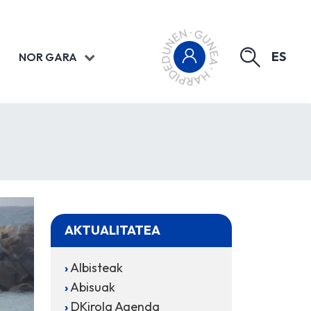
ES
NOR GARA
AKTUALITATEA
Albisteak
Abisuak
DKirola Agenda