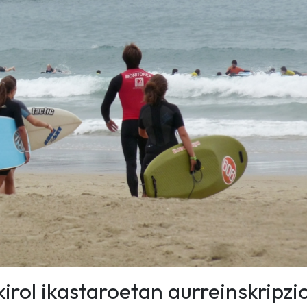
rol ikastaroetan aurreinskripzi