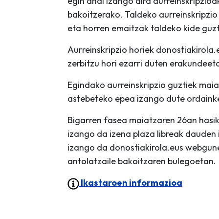
egin ahal izango dira aurreinskripzioa
bakoitzerako. Taldeko aurreinskripzio
eta horren emaitzak taldeko kide guzti
Aurreinskripzio horiek donostiakirol
zerbitzu hori ezarri duten erakundeeta
Egindako aurreinskripzio guztiek mai
astebeteko epea izango dute ordainke
Bigarren fasea maiatzaren 26an hasik
izango da izena plaza libreak dauden i
izango da donostiakirola.eus webgune
antolatzaile bakoitzaren bulegoetan.
Ikastaroen informazioa