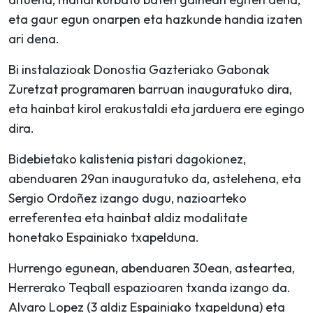
eta gaur egun onarpen eta hazkunde handia izaten
ari dena.
Bi instalazioak Donostia Gazteriako Gabonak
Zuretzat programaren barruan inauguratuko dira,
eta hainbat kirol erakustaldi eta jarduera ere egingo
dira.
Bidebietako kalistenia pistari dagokionez,
abenduaren 29an inauguratuko da, astelehena, eta
Sergio Ordoñez izango dugu, nazioarteko
erreferentea eta hainbat aldiz modalitate
honetako Espainiako txapelduna.
Hurrengo egunean, abenduaren 30ean, asteartea,
Herrerako Teqball espazioaren txanda izango da.
Alvaro Lopez (3 aldiz Espainiako txapelduna) eta