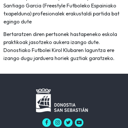
Santiago Garcia (Freestyle Futboleko Espainiako
txapelduna) profesionalek erakustaldi partida bat
egingo dute
Bertaratzen diren pertsonek hastapeneko eskola
praktikoak jasotzeko aukera izango dute.
Donostiako Futbolei Kirol Klubaren laguntza ere
izango dugu jarduera horiek guztiak garatzeko.