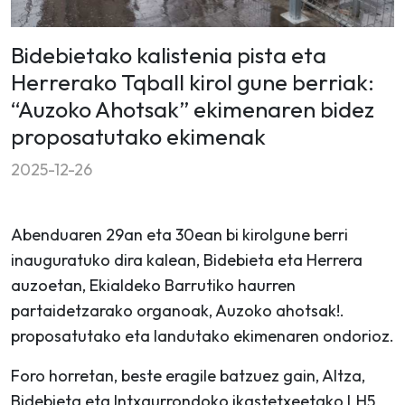
Bidebietako kalistenia pista eta
Herrerako Tqball kirol gune berriak:
“Auzoko Ahotsak” ekimenaren bidez
proposatutako ekimenak
2025-12-26
Abenduaren 29an eta 30ean bi kirolgune berri
inauguratuko dira kalean, Bidebieta eta Herrera
auzoetan, Ekialdeko Barrutiko haurren
partaidetzarako organoak, Auzoko ahotsak!.
proposatutako eta landutako ekimenaren ondorioz.
Foro horretan, beste eragile batzuez gain, Altza,
Bidebieta eta Intxaurrondoko ikastetxeetako LH5