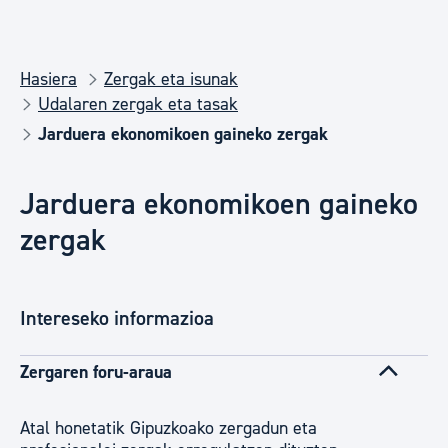
Hasiera
Zergak eta isunak
Udalaren zergak eta tasak
Jarduera ekonomikoen gaineko zergak
Jarduera ekonomikoen gaineko
zergak
Intereseko informazioa
Zergaren foru-araua
Atal honetatik Gipuzkoako zergadun eta