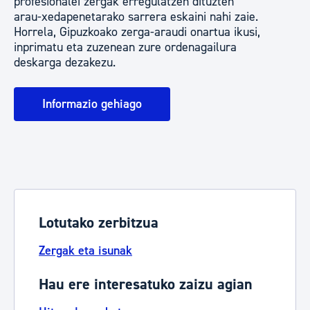
profesionalei zergak erregulatzen dituzten
arau-xedapenetarako sarrera eskaini nahi zaie.
Horrela, Gipuzkoako zerga-araudi onartua ikusi,
inprimatu eta zuzenean zure ordenagailura
deskarga dezakezu.
Informazio gehiago
Lotutako zerbitzua
Zergak eta isunak
Hau ere interesatuko zaizu agian