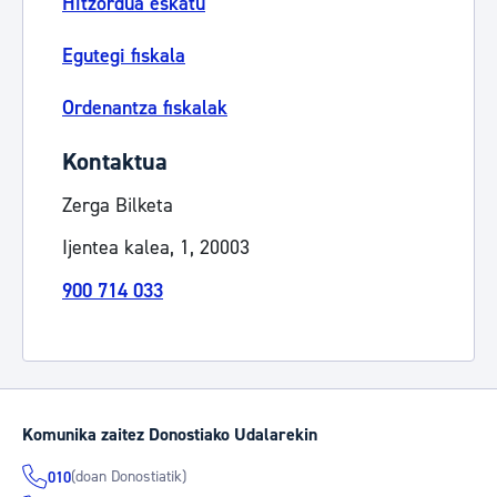
Hitzordua eskatu
Egutegi fiskala
Ordenantza fiskalak
Kontaktua
Zerga Bilketa
Ijentea kalea, 1, 20003
900 714 033
Komunika zaitez Donostiako Udalarekin
(doan Donostiatik)
010