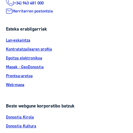
(+34) 943 481 000
Herritarren postontzia
Esteka erabilgarriak
Lan-eskaintza
Kontratatzailearen profila
Egoitza elektronikoa
Mapak - GeoDonostia
Prentsa-aretoa
Web-mapa
Beste webgune korporatibo batzuk
Donostia Kirola
Donostia Kultura