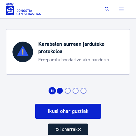
Eduki nagusira joan
Buscar
Karabelen aurrean jarduteko
protokoloa
Erreparatu hondartzetako banderei
egoeraren berri izateko
Ikusi ohar guztiak
Itxi oharrak